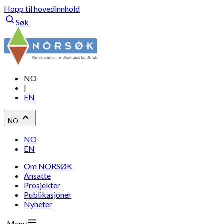
Hopp til hovedinnhold
Søk
NO
|
EN
NO
NO
EN
Om NORSØK
Ansatte
Prosjekter
Publikasjoner
Nyheter
Meny