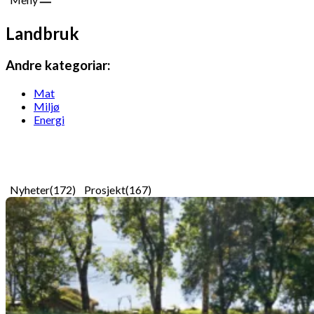
Landbruk
Andre kategoriar:
Mat
Miljø
Energi
Nyheter
(172)
Prosjekt
(167)