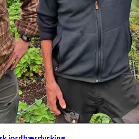
gisk jordbærdyrking