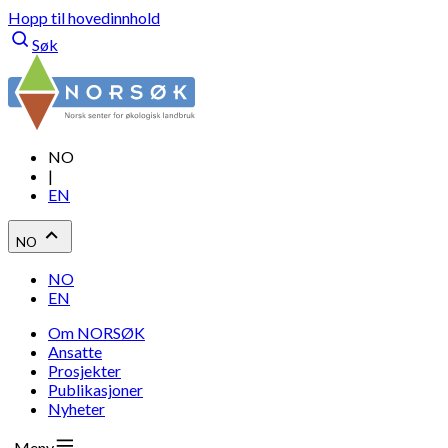
Hopp til hovedinnhold
Søk
NO
|
EN
NO
NO
EN
Om NORSØK
Ansatte
Prosjekter
Publikasjoner
Nyheter
Meny