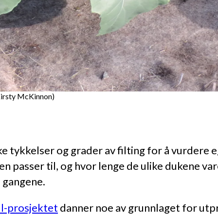
 Kirsty McKinnon)
ike tykkelser og grader av filting for å vurdere
en passer til, og hvor lenge de ulike dukene 
i gangene.
l-prosjektet
danner noe av grunnlaget for utpr