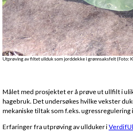
Utprøving av filtet ullduk som jorddekke i grønnsaksfelt (Foto:
Målet med prosjektet er å prøve ut ullfilt i ul
hagebruk. Det undersøkes hvilke vekster duk
mekaniske tiltak som f.eks. ugressregulering 
Erfaringer fra utprøving av ullduker i
VerdifUl