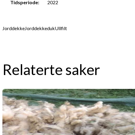
Tidsperiode:
2022
Jorddekke
Jorddekkeduk
Ullfilt
Relaterte saker