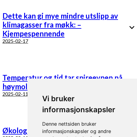
Dette kan gi mye mindre utslipp av
klimagasser fra møkk: –
Kjempespennende
2025-02-17
Temperatur og tid tar spireevnen på
høymolefrø
2025-02-11
Vi bruker
informasjonskapsler
Denne nettsiden bruker
Økologisk landbruks som spydspiss
informasjonskapsler og andre