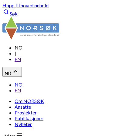
Hopp til hovedinnhold
Søk
NO
|
EN
NO
NO
EN
Om NORSØK
Ansatte
Prosjekter
Publikasjoner
Nyheter
Meny