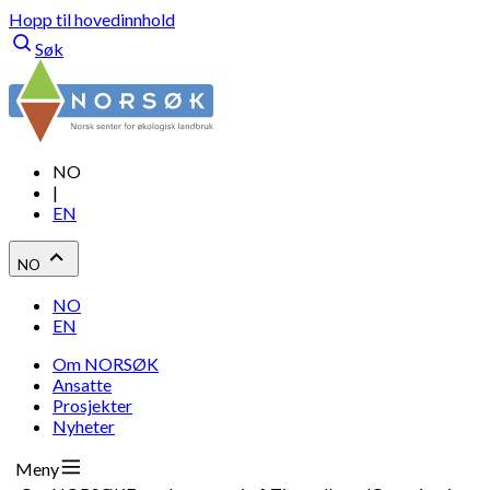
Hopp til hovedinnhold
Søk
NO
|
EN
NO
NO
EN
Om NORSØK
Ansatte
Prosjekter
Nyheter
Meny