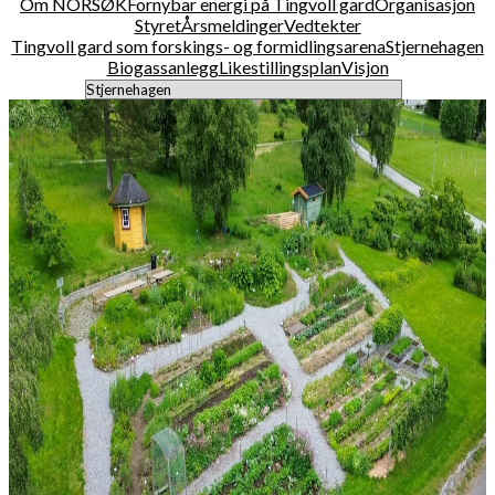
Om NORSØK
Fornybar energi på Tingvoll gard
Organisasjon
Styret
Årsmeldinger
Vedtekter
Tingvoll gard som forskings- og formidlingsarena
Stjernehagen
Biogassanlegg
Likestillingsplan
Visjon