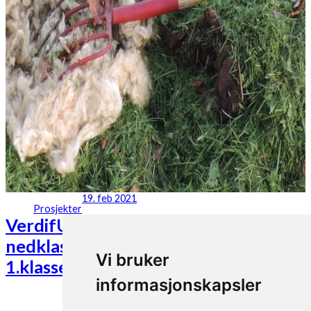
19. feb 2021
Prosjekter
VerdifULL: Hvordan øke verdien av
nedklassifisert ull og øke andelen
Vi bruker
1.klasses ull?
informasjonskapsler