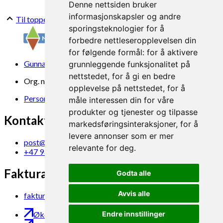
Denne nettsiden bruker
informasjonskapsler og andre
Til toppen
sporingsteknologier for å
forbedre nettleseropplevelsen din
for følgende formål:
for å aktivere
Gunnars veg 6, 6630 Tingvoll
grunnleggende funksjonalitet på
nettstedet
,
for å gi en bedre
Org. nr. 969 840 383
opplevelse på nettstedet
,
for å
Personvern
måle interessen din for våre
produkter og tjenester og tilpasse
Kontakt oss
markedsføringsinteraksjoner
,
for å
levere annonser som er mer
post@norsok.no
relevante for deg
.
+47 930 09 884
Fakturamottak
Godta alle
Avvis alle
faktura@norsok.no
Økobloggen
Endre innstillinger