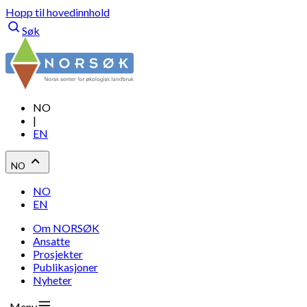
Hopp til hovedinnhold
Søk
NO
|
EN
NO
NO
EN
Om NORSØK
Ansatte
Prosjekter
Publikasjoner
Nyheter
Meny