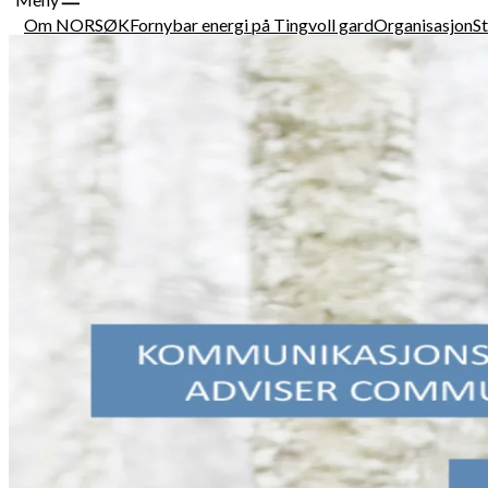
Om NORSØK
Fornybar energi på Tingvoll gard
Organisasjon
St