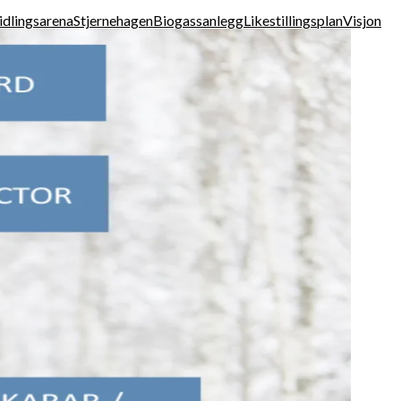
idlingsarena
Stjernehagen
Biogassanlegg
Likestillingsplan
Visjon