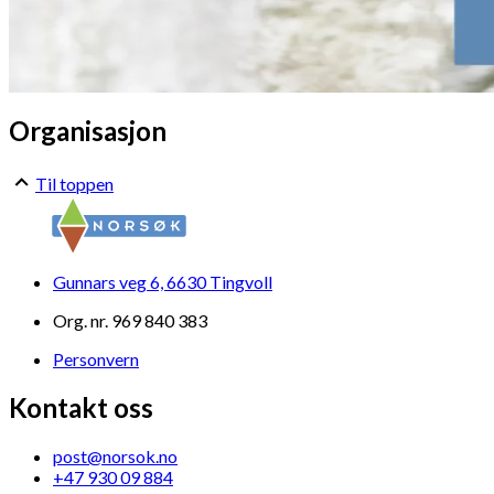
Organisasjon
Til toppen
Gunnars veg 6, 6630 Tingvoll
Org. nr. 969 840 383
Personvern
Kontakt oss
post@norsok.no
+47 930 09 884