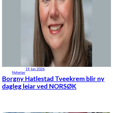
19. jun 2026
Nyheter
Borgny Hatlestad Tveekrem blir ny
dagleg leiar ved NORSØK