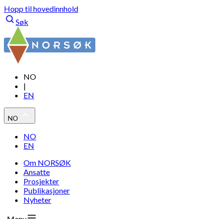
Hopp til hovedinnhold
Søk
NO
|
EN
NO
NO
EN
Om NORSØK
Ansatte
Prosjekter
Publikasjoner
Nyheter
Meny