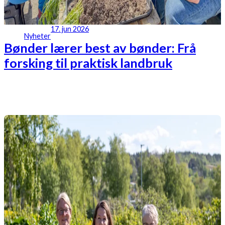
17. jun 2026
Nyheter
Bønder lærer best av bønder: Frå
forsking til praktisk landbruk