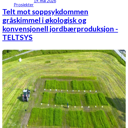
19. mai 2026
Prosjekter
Telt mot soppsykdommen
gråskimmel i økologisk og
konvensjonell jordbærproduksjon -
TELTSYS