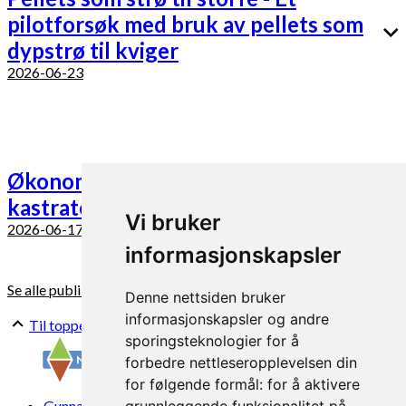
pilotforsøk med bruk av pellets som
dypstrø til kviger
2026-06-23
Økonomi ved kjøttproduksjon på
kastrater
Vi bruker
2026-06-17
informasjonskapsler
Se alle publikasjoner
Denne nettsiden bruker
informasjonskapsler og andre
Til toppen
sporingsteknologier for å
forbedre nettleseropplevelsen din
for følgende formål:
for å aktivere
Gunnars veg 6, 6630 Tingvoll