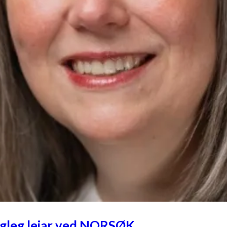
agleg leiar ved NORSØK