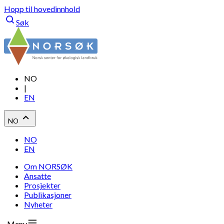
Hopp til hovedinnhold
Søk
NO
|
EN
NO
NO
EN
Om NORSØK
Ansatte
Prosjekter
Publikasjoner
Nyheter
Meny