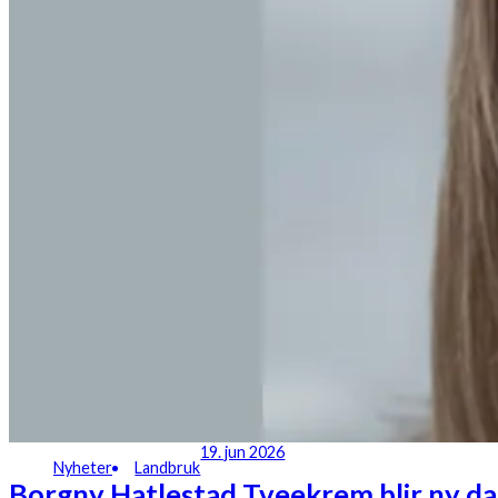
19. jun 2026
Nyheter
Landbruk
Borgny Hatlestad Tveekrem blir ny d