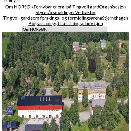
Om NORSØK
Fornybar energi på Tingvoll gard
Organisasjon
Styret
Årsmeldinger
Vedtekter
Tingvoll gard som forskings- og formidlingsarena
Stjernehagen
Biogassanlegg
Likestillingsplan
Visjon