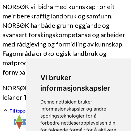
NORSØK vil bidra med kunnskap for eit
meir berekraftig landbruk og samfunn.
NORSØK har både grunnleggjande og
avansert forskingskompetanse og arbeider
med rådgjeving og formidling av kunnskap.
Fagområda er økologisk landbruk og
matproduksjon, miljø og berekraft og
fornybar energi.
Vi bruker
NORSØK har per i dag 24 tilsette. Dagleg
informasjonskapsler
leiar er Turid Strøm.
Denne nettsiden bruker
informasjonskapsler og andre
Til toppen
sporingsteknologier for å
forbedre nettleseropplevelsen din
for følgende formål:
for å aktivere