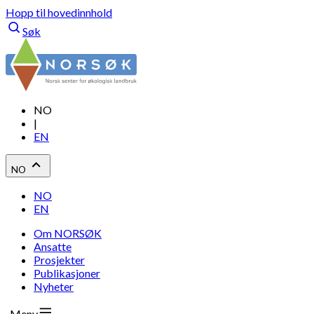
Hopp til hovedinnhold
Søk
NO
|
EN
NO
NO
EN
Om NORSØK
Ansatte
Prosjekter
Publikasjoner
Nyheter
Meny