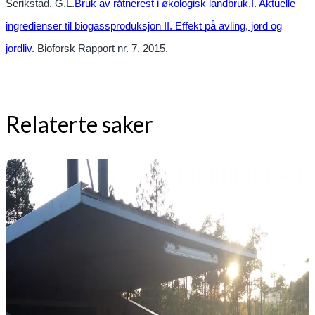
Serikstad, G.L.
Bruk av råtnerest i økologisk landbruk.I. Aktuelle
ingredienser til biogassproduksjon II. Effekt på avling, jord og
jordliv.
Bioforsk Rapport nr. 7, 2015.
Relaterte saker