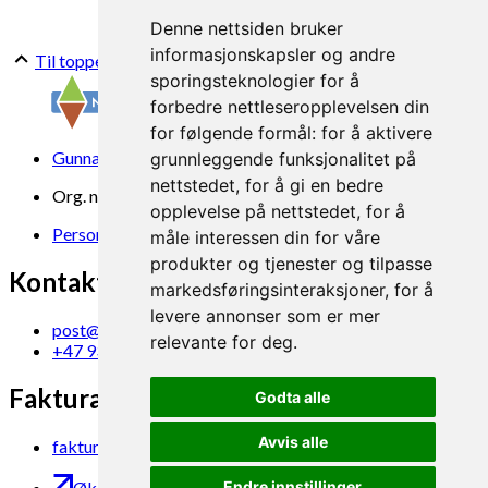
Denne nettsiden bruker
informasjonskapsler og andre
Til toppen
sporingsteknologier for å
forbedre nettleseropplevelsen din
for følgende formål:
for å aktivere
Gunnars veg 6, 6630 Tingvoll
grunnleggende funksjonalitet på
nettstedet
,
for å gi en bedre
Org. nr. 969 840 383
opplevelse på nettstedet
,
for å
Personvern
måle interessen din for våre
produkter og tjenester og tilpasse
Kontakt oss
markedsføringsinteraksjoner
,
for å
levere annonser som er mer
post@norsok.no
relevante for deg
.
+47 930 09 884
Fakturamottak
Godta alle
Avvis alle
faktura@norsok.no
Økobloggen
Endre innstillinger