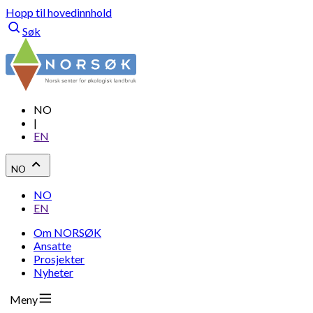
Hopp til hovedinnhold
Søk
NO
|
EN
NO
NO
EN
Om NORSØK
Ansatte
Prosjekter
Nyheter
Meny