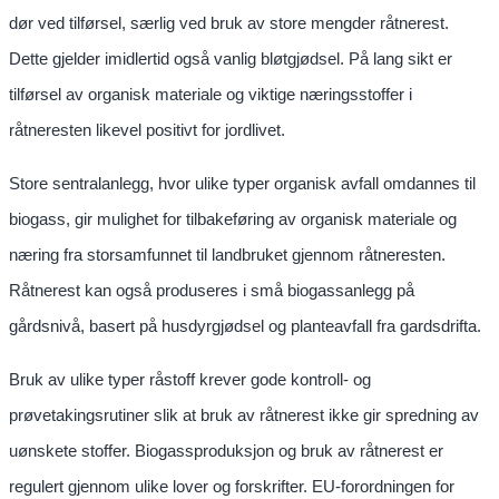
dør ved tilførsel, særlig ved bruk av store mengder råtnerest.
Dette gjelder imidlertid også vanlig bløtgjødsel. På lang sikt er
tilførsel av organisk materiale og viktige næringsstoffer i
råtneresten likevel positivt for jordlivet.
Store sentralanlegg, hvor ulike typer organisk avfall omdannes til
biogass, gir mulighet for tilbakeføring av organisk materiale og
næring fra storsamfunnet til landbruket gjennom råtneresten.
Råtnerest kan også produseres i små biogassanlegg på
gårdsnivå, basert på husdyrgjødsel og planteavfall fra gardsdrifta.
Bruk av ulike typer råstoff krever gode kontroll- og
prøvetakingsrutiner slik at bruk av råtnerest ikke gir spredning av
uønskete stoffer. Biogassproduksjon og bruk av råtnerest er
regulert gjennom ulike lover og forskrifter. EU-forordningen for