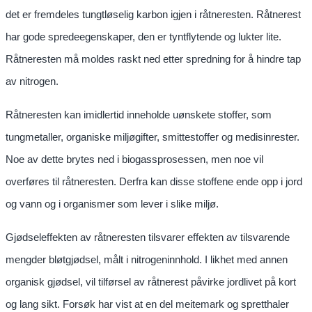
det er fremdeles tungtløselig karbon igjen i råtneresten. Råtnerest
har gode spredeegenskaper, den er tyntflytende og lukter lite.
Råtneresten må moldes raskt ned etter spredning for å hindre tap
av nitrogen.
Råtneresten kan imidlertid inneholde uønskete stoffer, som
tungmetaller, organiske miljøgifter, smittestoffer og medisinrester.
Noe av dette brytes ned i biogassprosessen, men noe vil
overføres til råtneresten. Derfra kan disse stoffene ende opp i jord
og vann og i organismer som lever i slike miljø.
Gjødseleffekten av råtneresten tilsvarer effekten av tilsvarende
mengder bløtgjødsel, målt i nitrogeninnhold. I likhet med annen
organisk gjødsel, vil tilførsel av råtnerest påvirke jordlivet på kort
og lang sikt. Forsøk har vist at en del meitemark og spretthaler