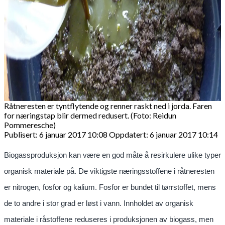
Råtneresten er tyntflytende og renner raskt ned i jorda. Faren
for næringstap blir dermed redusert. (Foto: Reidun
Pommeresche)
Publisert: 6 januar 2017 10:08
Oppdatert: 6 januar 2017 10:14
Biogassproduksjon kan være en god måte å resirkulere ulike typer
organisk materiale på. De viktigste næringsstoffene i råtneresten
er nitrogen, fosfor og kalium. Fosfor er bundet til tørrstoffet, mens
de to andre i stor grad er løst i vann. Innholdet av organisk
materiale i råstoffene reduseres i produksjonen av biogass, men