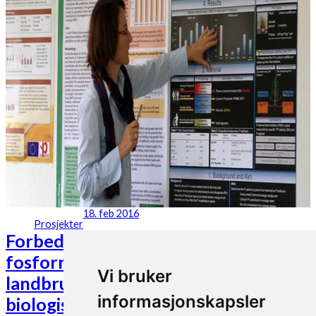
18. feb 2016
Prosjekter
Forbedret effektivitet av
fosforressursene i økologisk
Vi bruker
landbruk gjennom resirkulering og
informasjonskapsler
biologisk mobilisering (IMPROVE-P)