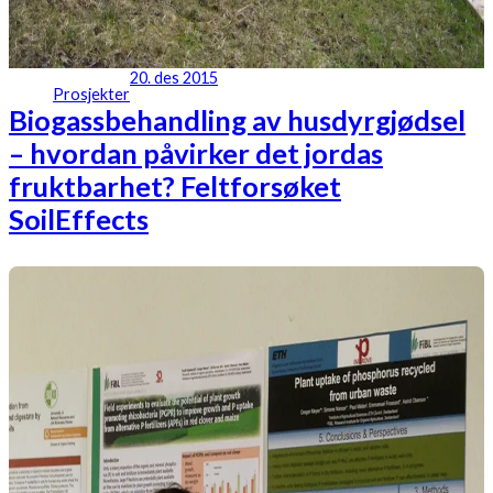
20. des 2015
Prosjekter
Biogassbehandling av husdyrgjødsel
– hvordan påvirker det jordas
fruktbarhet? Feltforsøket
SoilEffects