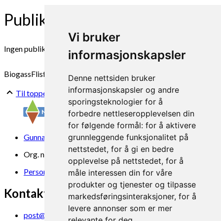
Publikasjonar
Vi bruker
Ingen publikasjoner funnet
informasjonskapsler
Biogass
Flisfyring
Solceller
Solvarme
Gårdsanlegg
Rådgivning
Denne nettsiden bruker
informasjonskapsler og andre
Til toppen
sporingsteknologier for å
forbedre nettleseropplevelsen din
for følgende formål:
for å aktivere
Gunnars veg 6, 6630 Tingvoll
grunnleggende funksjonalitet på
nettstedet
,
for å gi en bedre
Org. nr. 969 840 383
opplevelse på nettstedet
,
for å
Personvern
måle interessen din for våre
produkter og tjenester og tilpasse
Kontakt oss
markedsføringsinteraksjoner
,
for å
levere annonser som er mer
post@norsok.no
relevante for deg
.