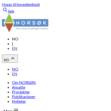
Hopp til hovedinnhold
Søk
NO
|
EN
NO
NO
EN
Om NORSØK
Ansatte
Prosjekter
Publikasjoner
Nyheter
Meny