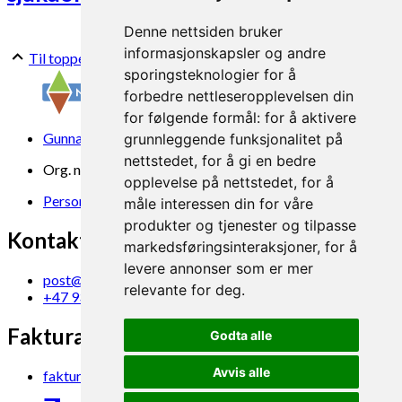
Denne nettsiden bruker
informasjonskapsler og andre
Til toppen
sporingsteknologier for å
forbedre nettleseropplevelsen din
for følgende formål:
for å aktivere
Gunnars veg 6, 6630 Tingvoll
grunnleggende funksjonalitet på
nettstedet
,
for å gi en bedre
Org. nr. 969 840 383
opplevelse på nettstedet
,
for å
Personvern
måle interessen din for våre
produkter og tjenester og tilpasse
Kontakt oss
markedsføringsinteraksjoner
,
for å
levere annonser som er mer
post@norsok.no
relevante for deg
.
+47 930 09 884
Fakturamottak
Godta alle
Avvis alle
faktura@norsok.no