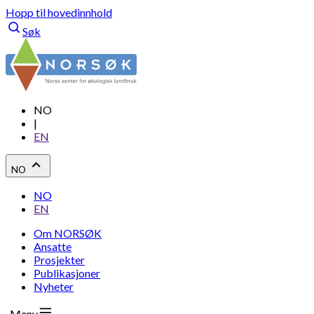
Hopp til hovedinnhold
Søk
NO
|
EN
NO
NO
EN
Om NORSØK
Ansatte
Prosjekter
Publikasjoner
Nyheter
Meny