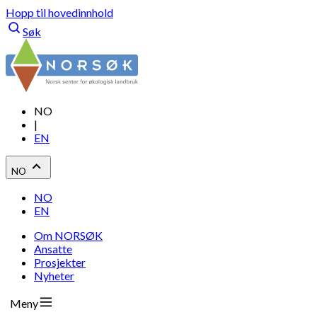
Hopp til hovedinnhold
Søk
NO
|
EN
NO
NO
EN
Om NORSØK
Ansatte
Prosjekter
Nyheter
Meny