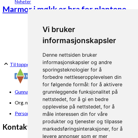
Nyheter
Marmor i møkk er bra for plantene
Vi bruker
informasjonskapsler
Denne nettsiden bruker
informasjonskapsler og andre
Til toppen
sporingsteknologier for å
forbedre nettleseropplevelsen din
for følgende formål:
for å aktivere
Gunnars veg 6, 6630 Tingvoll
grunnleggende funksjonalitet på
nettstedet
,
for å gi en bedre
Org. nr. 969 840 383
opplevelse på nettstedet
,
for å
Personvern
måle interessen din for våre
produkter og tjenester og tilpasse
Kontakt oss
markedsføringsinteraksjoner
,
for å
levere annonser som er mer