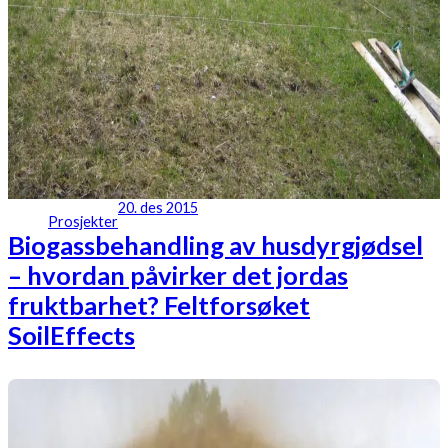
20. des 2015
Prosjekter
Biogassbehandling av husdyrgjødsel
– hvordan påvirker det jordas
fruktbarhet? Feltforsøket
SoilEffects