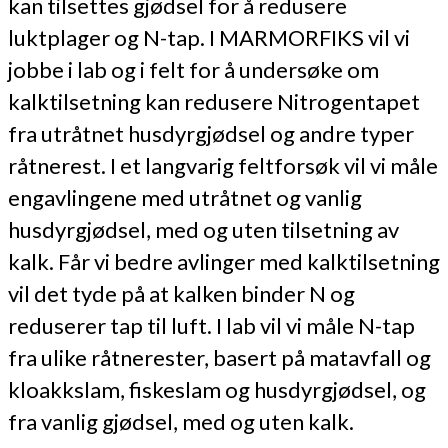
kan tilsettes gjødsel for å redusere
luktplager og N-tap. I MARMORFIKS vil vi
jobbe i lab og i felt for å undersøke om
kalktilsetning kan redusere Nitrogentapet
fra utråtnet husdyrgjødsel og andre typer
råtnerest. I et langvarig feltforsøk vil vi måle
engavlingene med utråtnet og vanlig
husdyrgjødsel, med og uten tilsetning av
kalk. Får vi bedre avlinger med kalktilsetning
vil det tyde på at kalken binder N og
reduserer tap til luft. I lab vil vi måle N-tap
fra ulike råtnerester, basert på matavfall og
kloakkslam, fiskeslam og husdyrgjødsel, og
fra vanlig gjødsel, med og uten kalk.