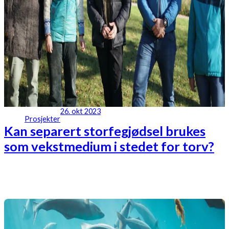
26. okt 2023
Prosjekter
Kan separert storfegjødsel brukes
som vekstmedium i stedet for torv?