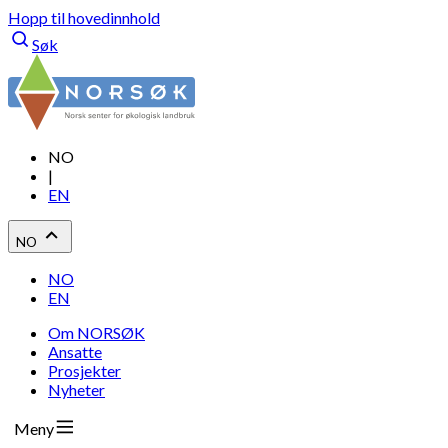
Hopp til hovedinnhold
Søk
NO
|
EN
NO
NO
EN
Om NORSØK
Ansatte
Prosjekter
Nyheter
Meny