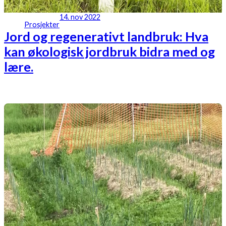
14. nov 2022
Prosjekter
Jord og regenerativt landbruk: Hva
kan økologisk jordbruk bidra med og
lære.