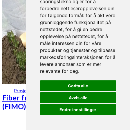
sporingsteknologier for å
forbedre nettleseropplevelsen din
for følgende formål:
for å aktivere
grunnleggende funksjonalitet på
nettstedet
,
for å gi en bedre
opplevelse på nettstedet
,
for å
måle interessen din for våre
produkter og tjenester og tilpasse
markedsføringsinteraksjoner
,
for å
levere annonser som er mer
relevante for deg
.
Godta alle
29. jan 2021
Prosjekter
Fiber fra havet gir mold i jorda
Avvis alle
(FIMO)
Endre innstillinger