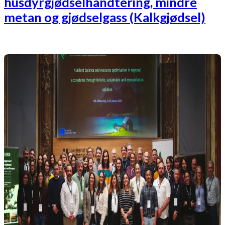
husdyrgjødselhandtering, mindre
metan og gjødselgass (Kalkgjødsel)