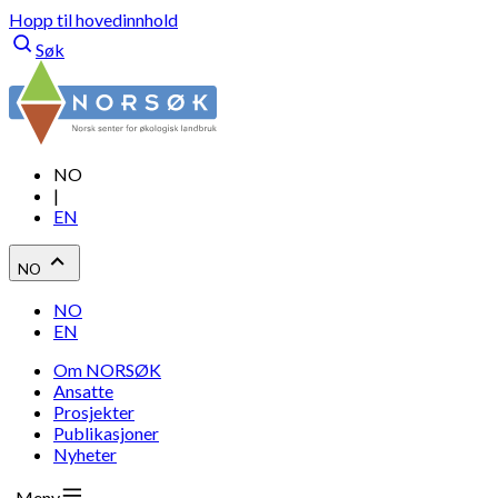
Hopp til hovedinnhold
Søk
NO
|
EN
NO
NO
EN
Om NORSØK
Ansatte
Prosjekter
Publikasjoner
Nyheter
Meny