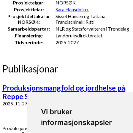
Prosjekteigar:
NORSØK
Prosjektleiar:
Sara Hansdotter
Prosjektdeltakarar
Sissel Hansen og Tatiana
NORSØK:
Francischinelli Rittl
Samarbeidspartar:
NLR og Statsforvalteren i Trøndelag
Finansiering:
Landbruksdirektoratet
Tidsperiode:
2025-2027
Publikasjonar
Produksjonsmangfold og jordhelse på
Reppe Søndre
2025-11-27
Vi bruker
informasjonskapsler
Produksjonssystemer
Vekstskifte
Matsikkerhet
Utnytte