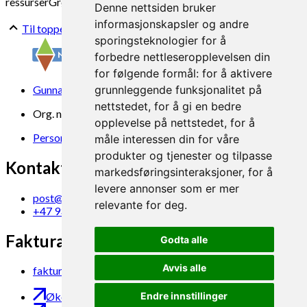
ressurser
Grønnsaker
Matvekster
Denne nettsiden bruker
informasjonskapsler og andre
Til toppen
sporingsteknologier for å
forbedre nettleseropplevelsen din
for følgende formål:
for å aktivere
Gunnars veg 6, 6630 Tingvoll
grunnleggende funksjonalitet på
nettstedet
,
for å gi en bedre
Org. nr. 969 840 383
opplevelse på nettstedet
,
for å
Personvern
måle interessen din for våre
produkter og tjenester og tilpasse
Kontakt oss
markedsføringsinteraksjoner
,
for å
levere annonser som er mer
post@norsok.no
relevante for deg
.
+47 930 09 884
Fakturamottak
Godta alle
Avvis alle
faktura@norsok.no
Endre innstillinger
Økobloggen