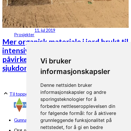
11. jul 2019
Prosjekter
Mer organisk materiale i jord brukt til
intensiv potetdyrking – hvordan
påvirker det jord, potetavlinger og
Vi bruker
sjukdommer på potet? (MERMOLD)
informasjonskapsler
Denne nettsiden bruker
informasjonskapsler og andre
Til toppen
sporingsteknologier for å
forbedre nettleseropplevelsen din
for følgende formål:
for å aktivere
Gunnars veg 6, 6630 Tingvoll
grunnleggende funksjonalitet på
nettstedet
,
for å gi en bedre
Org. nr. 969 840 383