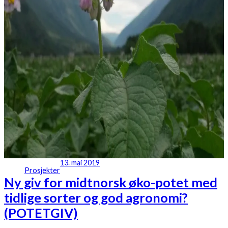
13. mai 2019
Prosjekter
Ny giv for midtnorsk øko-potet med
tidlige sorter og god agronomi?
(POTETGIV)