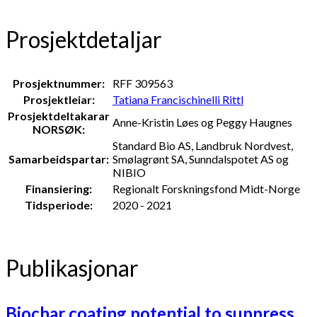
Prosjektdetaljar
Prosjektnummer:
RFF 309563
Prosjektleiar:
Tatiana Francischinelli Rittl
Prosjektdeltakarar
Anne-Kristin Løes og Peggy Haugnes
NORSØK:
Standard Bio AS, Landbruk Nordvest,
Samarbeidspartar:
Smølagrønt SA, Sunndalspotet AS og
NIBIO
Finansiering:
Regionalt Forskningsfond Midt-Norge
Tidsperiode:
2020 - 2021
Publikasjonar
Biochar coating potential to suppress