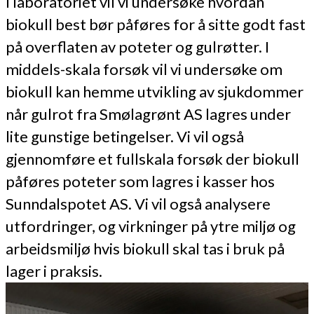
I laboratoriet vil vi undersøke hvordan
biokull best bør påføres for å sitte godt fast
på overflaten av poteter og gulrøtter. I
middels-skala forsøk vil vi undersøke om
biokull kan hemme utvikling av sjukdommer
når gulrot fra Smølagrønt AS lagres under
lite gunstige betingelser. Vi vil også
gjennomføre et fullskala forsøk der biokull
påføres poteter som lagres i kasser hos
Sunndalspotet AS. Vi vil også analysere
utfordringer, og virkninger på ytre miljø og
arbeidsmiljø hvis biokull skal tas i bruk på
lager i praksis.