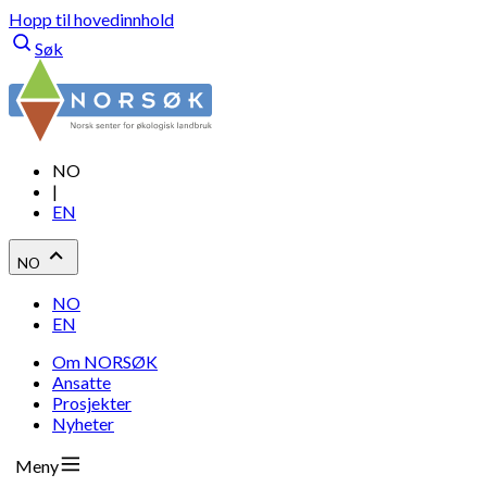
Hopp til hovedinnhold
Søk
NO
|
EN
NO
NO
EN
Om NORSØK
Ansatte
Prosjekter
Nyheter
Meny