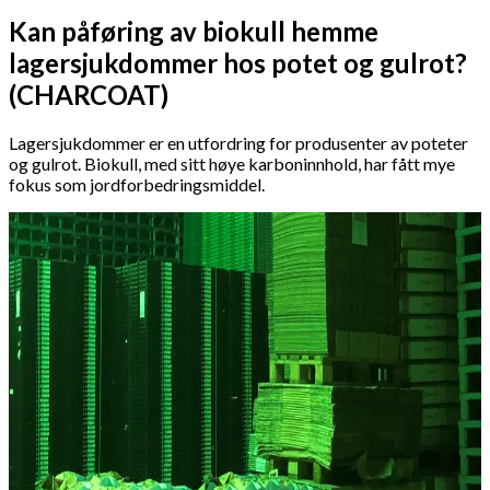
Kan påføring av biokull hemme
lagersjukdommer hos potet og gulrot?
(CHARCOAT)
Lagersjukdommer er en utfordring for produsenter av poteter
og gulrot. Biokull, med sitt høye karboninnhold, har fått mye
fokus som jordforbedringsmiddel.