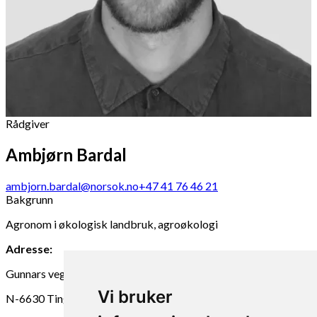
Rådgiver
Ambjørn Bardal
ambjorn.bardal@norsok.no
+47 41 76 46 21
Bakgrunn
Agronom i økologisk landbruk, agroøkologi
Adresse:
Gunnars veg 6
Vi bruker
N-6630 Tingvoll