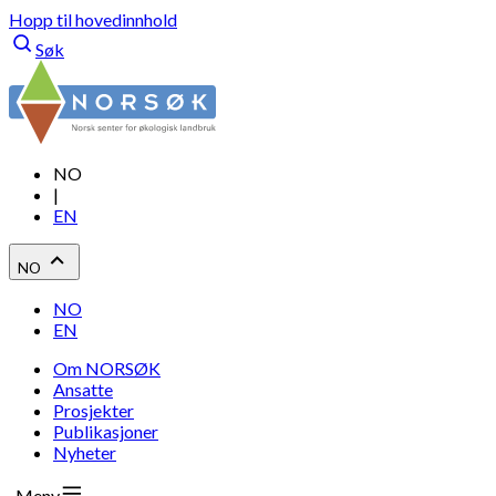
Hopp til hovedinnhold
Søk
NO
|
EN
NO
NO
EN
Om NORSØK
Ansatte
Prosjekter
Publikasjoner
Nyheter
Meny