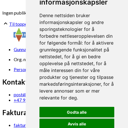
informasjonskapsler
Ingen publikasjoner funnet
Denne nettsiden bruker
informasjonskapsler og andre
Til toppen
sporingsteknologier for å
forbedre nettleseropplevelsen din
for følgende formål:
for å aktivere
Gunnars veg 6, 6630 Tingvoll
grunnleggende funksjonalitet på
nettstedet
,
for å gi en bedre
Org. nr. 969 840 383
opplevelse på nettstedet
,
for å
Personvern
måle interessen din for våre
produkter og tjenester og tilpasse
Kontakt oss
markedsføringsinteraksjoner
,
for å
levere annonser som er mer
post@norsok.no
relevante for deg
.
+47 930 09 884
Fakturamottak
Godta alle
Avvis alle
faktura@norsok.no