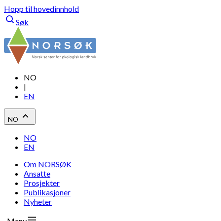
Hopp til hovedinnhold
Søk
NO
|
EN
NO
NO
EN
Om NORSØK
Ansatte
Prosjekter
Publikasjoner
Nyheter
Meny