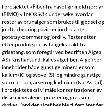
I prosjektet «
F
i
ber fra havet gir
m
o
ld i jorda»
(
FIMO
) vil NORSØK undersøke hvordan
rester av brunalger som brukes til gjødsel og
jordforbedring påvirker jord, planter,
potetsykdommer og jordliv. Rester etter
etter produksjon av tangekstrakt fra
grisetang, som foregår ved bedriften Algea
AS i Kristiansund, kalles algefiber. Algefiber
inneholder både gunstige mineraler som
kalium (K) og svovel (S), og mindre gunstige
som natrium, arsen og kadmium (Na, As, Cd).
I prosjektet skal vi måle konsentrasjonen av
disse mineralene i poteter og gras som
dyrkes i jord der algefiber ble tilført året før.