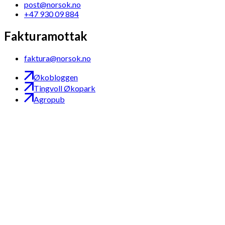
post@norsok.no
+47 930 09 884
Fakturamottak
faktura@norsok.no
Økobloggen
Tingvoll Økopark
Agropub