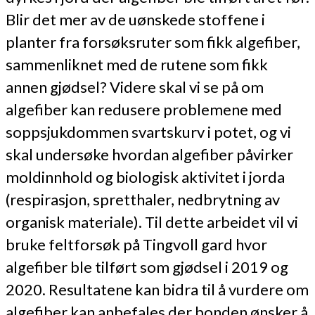
Blir det mer av de uønskede stoffene i
planter fra forsøksruter som fikk algefiber,
sammenliknet med de rutene som fikk
annen gjødsel? Videre skal vi se på om
algefiber kan redusere problemene med
soppsjukdommen svartskurv i potet, og vi
skal undersøke hvordan algefiber påvirker
moldinnhold og biologisk aktivitet i jorda
(respirasjon, spretthaler, nedbrytning av
organisk materiale). Til dette arbeidet vil vi
bruke feltforsøk på Tingvoll gard hvor
algefiber ble tilført som gjødsel i 2019 og
2020. Resultatene kan bidra til å vurdere om
algefiber kan anbefales der bonden ønsker å