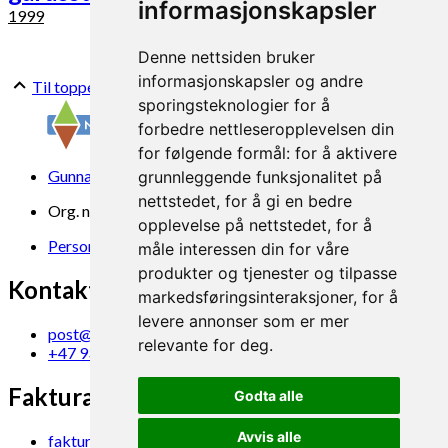
informasjonskapsler
1999
Denne nettsiden bruker
informasjonskapsler og andre
Til toppen
sporingsteknologier for å
forbedre nettleseropplevelsen din
for følgende formål:
for å aktivere
Gunnars veg 6, 6630 Tingvoll
grunnleggende funksjonalitet på
nettstedet
,
for å gi en bedre
Org. nr. 969 840 383
opplevelse på nettstedet
,
for å
Personvern
måle interessen din for våre
produkter og tjenester og tilpasse
Kontakt oss
markedsføringsinteraksjoner
,
for å
levere annonser som er mer
post@norsok.no
relevante for deg
.
+47 930 09 884
Fakturamottak
Godta alle
Avvis alle
faktura@norsok.no