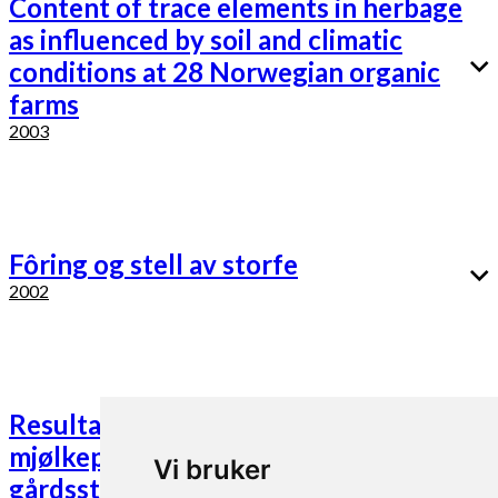
Content of trace elements in herbage
as influenced by soil and climatic
conditions at 28 Norwegian organic
farms
2003
Fôring og stell av storfe
2002
Resultater fra økologisk
mjølkeproduksjon på 11 gårder i
Vi bruker
gårdsstudieprosjektet