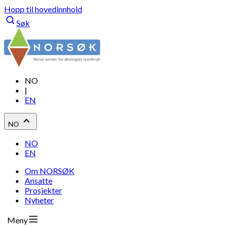
Hopp til hovedinnhold
Søk
NO
|
EN
NO
NO
EN
Om NORSØK
Ansatte
Prosjekter
Nyheter
Meny