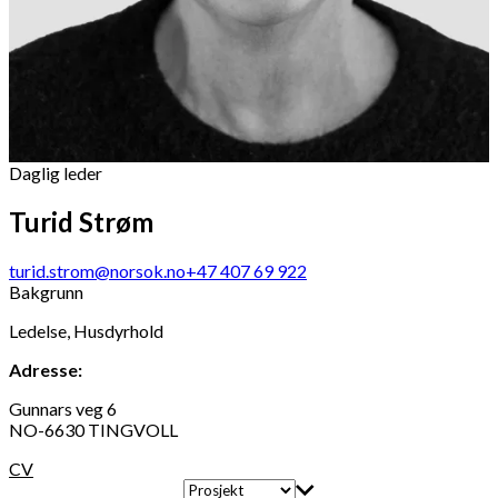
Daglig leder
Turid Strøm
turid.strom@norsok.no
+47 407 69 922
Bakgrunn
Ledelse, Husdyrhold
Adresse:
Gunnars veg 6
NO-6630 TINGVOLL
CV