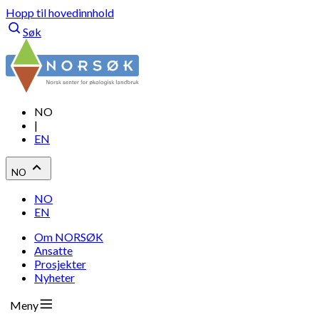
Hopp til hovedinnhold
Søk
NO
|
EN
NO
NO
EN
Om NORSØK
Ansatte
Prosjekter
Nyheter
Meny