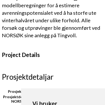
modellberegninger for å estimere
avrenningspotensialet ved å ha storfe ute
vinterhalvåret under ulike forhold. Alle
forsøk og utprøvinger ble gjennomført ved
NORSØK sine anlegg på Tingvoll.
Project Details
Prosjektdetaljar
Prosjektleiar:
Turid Strøm
Prosjektdeltakarar
Sissel Hansen, Martha Ebbesvik og Juni
NORSØK:
Rosann E. Johanssen
Vi bruker