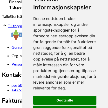
Finansiering:
Møre og Romsdal fylkeskommune
informasjonskapsler
Tidsperiode:
2015-2020
Talle
Storfe
Strø
Denne nettsiden bruker
informasjonskapsler og andre
Til toppen
sporingsteknologier for å
forbedre nettleseropplevelsen din
for følgende formål:
for å aktivere
Gunnars veg 6, 6630 Tingvoll
grunnleggende funksjonalitet på
nettstedet
,
for å gi en bedre
Org. nr. 969 840 383
opplevelse på nettstedet
,
for å
Personvern
måle interessen din for våre
produkter og tjenester og tilpasse
Kontakt oss
markedsføringsinteraksjoner
,
for å
levere annonser som er mer
post@norsok.no
relevante for deg
.
+47 930 09 884
Fakturamottak
Godta alle