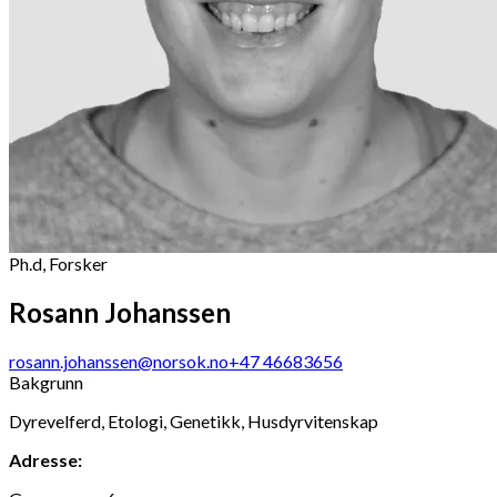
Ph.d, Forsker
Rosann Johanssen
rosann.johanssen@norsok.no
+47 46683656
Bakgrunn
Dyrevelferd, Etologi, Genetikk, Husdyrvitenskap
Adresse: