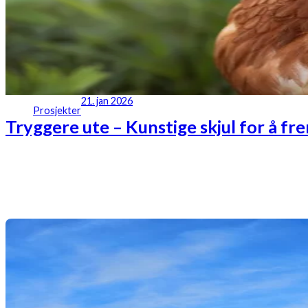
21. jan 2026
Prosjekter
Tryggere ute – Kunstige skjul for å fr