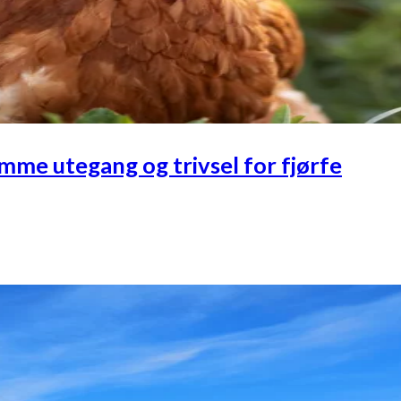
emme utegang og trivsel for fjørfe