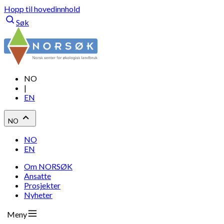
Hopp til hovedinnhold
Søk
NO
|
EN
NO
NO
EN
Om NORSØK
Ansatte
Prosjekter
Nyheter
Meny