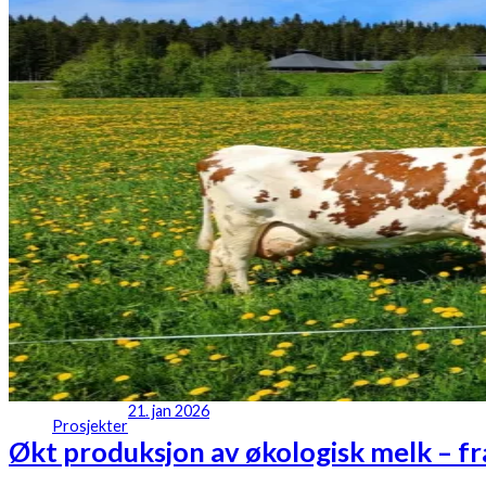
21. jan 2026
Prosjekter
Økt produksjon av økologisk melk – fra