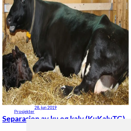
28. jun 2019
Prosjekter
Separasjon av ku og kalv (KuKalvTG)