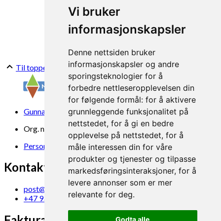
Vi bruker
informasjonskapsler
Denne nettsiden bruker
informasjonskapsler og andre
Til toppen
sporingsteknologier for å
forbedre nettleseropplevelsen din
for følgende formål:
for å aktivere
Gunnars veg 6, 6630 Tingvoll
grunnleggende funksjonalitet på
nettstedet
,
for å gi en bedre
Org. nr. 969 840 383
opplevelse på nettstedet
,
for å
Personvern
måle interessen din for våre
produkter og tjenester og tilpasse
Kontakt oss
markedsføringsinteraksjoner
,
for å
levere annonser som er mer
post@norsok.no
relevante for deg
.
+47 930 09 884
Fakturamottak
Godta alle