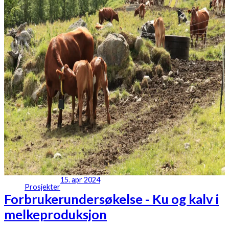
15. apr 2024
Prosjekter
Forbrukerundersøkelse - Ku og kalv i
melkeproduksjon