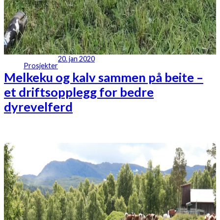
20. jan 2020
Prosjekter
Melkeku og kalv sammen på beite –
et driftsopplegg for bedre
dyrevelferd