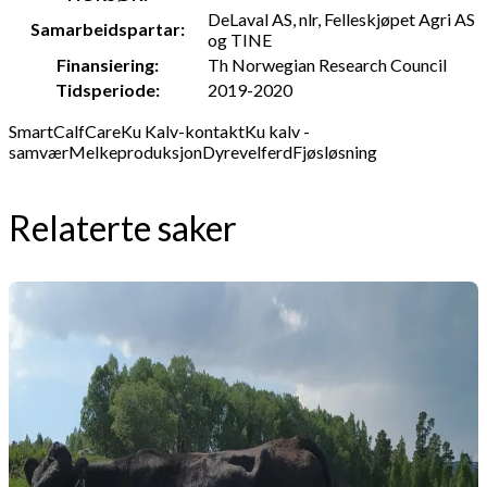
DeLaval AS, nlr, Felleskjøpet Agri AS
Samarbeidspartar:
og TINE
Finansiering:
Th Norwegian Research Council
Tidsperiode:
2019-2020
SmartCalfCare
Ku Kalv-kontakt
Ku kalv -
samvær
Melkeproduksjon
Dyrevelferd
Fjøsløsning
Relaterte saker