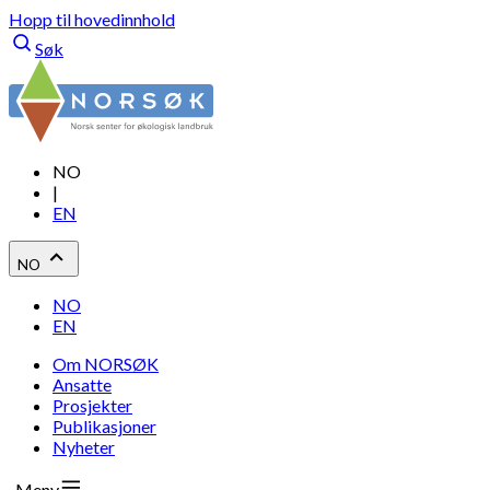
Hopp til hovedinnhold
Søk
NO
|
EN
NO
NO
EN
Om NORSØK
Ansatte
Prosjekter
Publikasjoner
Nyheter
Meny