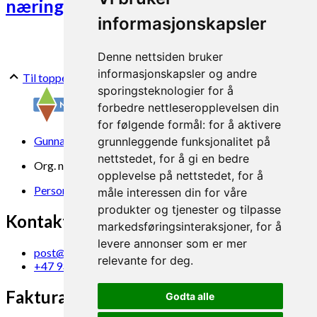
næringsstoff og redusert avrenning
informasjonskapsler
Denne nettsiden bruker
informasjonskapsler og andre
Til toppen
sporingsteknologier for å
forbedre nettleseropplevelsen din
for følgende formål:
for å aktivere
Gunnars veg 6, 6630 Tingvoll
grunnleggende funksjonalitet på
nettstedet
,
for å gi en bedre
Org. nr. 969 840 383
opplevelse på nettstedet
,
for å
Personvern
måle interessen din for våre
produkter og tjenester og tilpasse
Kontakt oss
markedsføringsinteraksjoner
,
for å
levere annonser som er mer
post@norsok.no
relevante for deg
.
+47 930 09 884
Fakturamottak
Godta alle