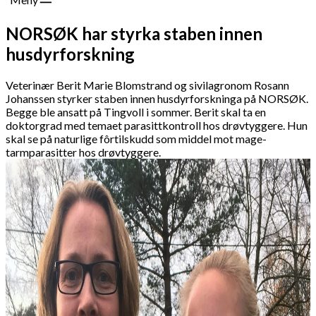
NORSØK har styrka staben innen
husdyrforskning
Veterinær Berit Marie Blomstrand og sivilagronom Rosann
Johanssen styrker staben innen husdyrforskninga på NORSØK.
Begge ble ansatt på Tingvoll i sommer. Berit skal ta en
doktorgrad med temaet parasittkontroll hos drøvtyggere. Hun
skal se på naturlige fôrtilskudd som middel mot mage-
tarmparasitter hos drøvtyggere.