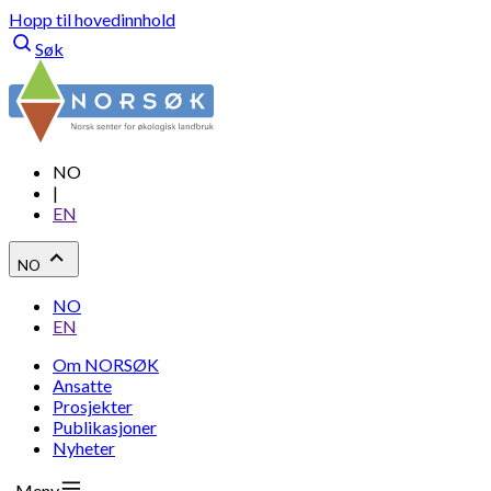
Hopp til hovedinnhold
Søk
NO
|
EN
NO
NO
EN
Om NORSØK
Ansatte
Prosjekter
Publikasjoner
Nyheter
Meny