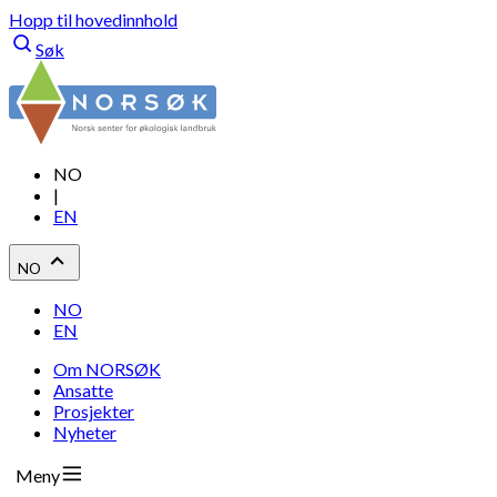
Hopp til hovedinnhold
Søk
NO
|
EN
NO
NO
EN
Om NORSØK
Ansatte
Prosjekter
Nyheter
Meny