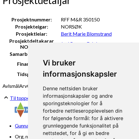
Prosjektdetaljar
Prosjektnummer:
RFF M&R 350150
Prosjekteigar:
NORSØK
Prosjektleiar:
Berit Marie Blomstrand
Prosjektdeltakarar
Juni Rosann E. Johanssen
NORSØK:
Samarbeidspartar:
NOFIMA
Regionalt forskningfond Møre og
Vi bruker
Finansiering:
Romsdal
informasjonskapsler
Tidsperiode:
2024
Avlsmål
Arv
Genetikk
Lammetap
Sommerbeite
Denne nettsiden bruker
informasjonskapsler og andre
Til toppen
sporingsteknologier for å
forbedre nettleseropplevelsen din
for følgende formål:
for å aktivere
Gunnars veg 6, 6630 Tingvoll
grunnleggende funksjonalitet på
nettstedet
,
for å gi en bedre
Org. nr. 969 840 383