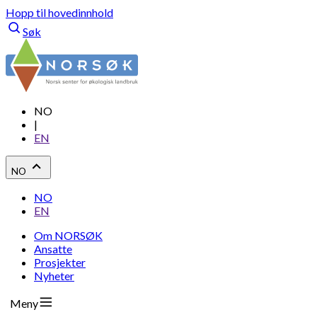
Hopp til hovedinnhold
Søk
NO
|
EN
NO
NO
EN
Om NORSØK
Ansatte
Prosjekter
Nyheter
Meny