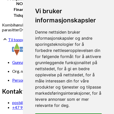
NORSØK:
Blomstrand
Finansiering:
Landbruks- og matdepartementet
Vi bruker
Tidsperiode:
2024-2025
informasjonskapsler
Kombihøns
Eggproduksjon
Fjørfekjøttproduksjon
Bark mot
parasitter
Dyrevelferd
Dyrehelse
Denne nettsiden bruker
informasjonskapsler og andre
Til toppen
sporingsteknologier for å
forbedre nettleseropplevelsen din
for følgende formål:
for å aktivere
Gunnars veg 6, 6630 Tingvoll
grunnleggende funksjonalitet på
nettstedet
,
for å gi en bedre
Org. nr. 969 840 383
opplevelse på nettstedet
,
for å
Personvern
måle interessen din for våre
produkter og tjenester og tilpasse
Kontakt oss
markedsføringsinteraksjoner
,
for å
levere annonser som er mer
post@norsok.no
relevante for deg
.
+47 930 09 884