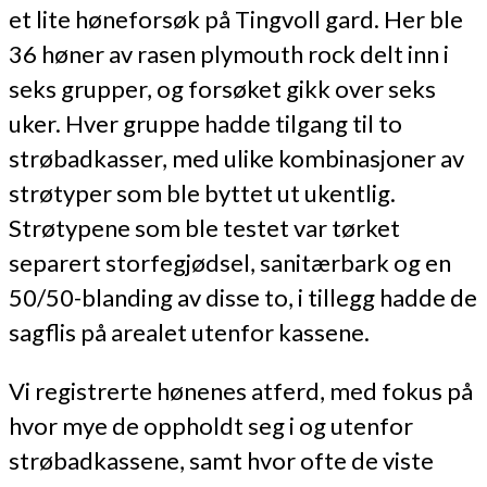
et lite høneforsøk på Tingvoll gard. Her ble
36 høner av rasen plymouth rock delt inn i
seks grupper, og forsøket gikk over seks
uker. Hver gruppe hadde tilgang til to
strøbadkasser, med ulike kombinasjoner av
strøtyper som ble byttet ut ukentlig.
Strøtypene som ble testet var tørket
separert storfegjødsel, sanitærbark og en
50/50-blanding av disse to, i tillegg hadde de
sagflis på arealet utenfor kassene.
Vi registrerte hønenes atferd, med fokus på
hvor mye de oppholdt seg i og utenfor
strøbadkassene, samt hvor ofte de viste