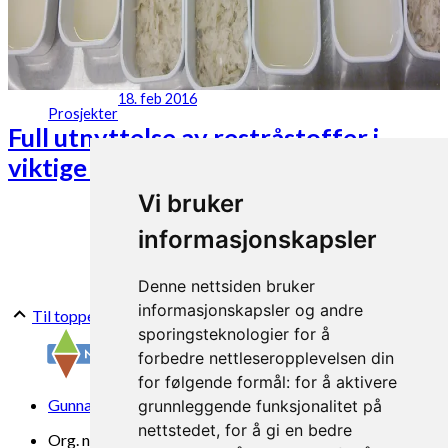
18. feb 2016
Prosjekter
Full utnyttelse av restråstoffer i
viktige matvarekjeder (CYCLE)
Vi bruker
informasjonskapsler
Denne nettsiden bruker
informasjonskapsler og andre
Til toppen
sporingsteknologier for å
forbedre nettleseropplevelsen din
for følgende formål:
for å aktivere
Gunnars veg 6, 6630 Tingvoll
grunnleggende funksjonalitet på
nettstedet
,
for å gi en bedre
Org. nr. 969 840 383