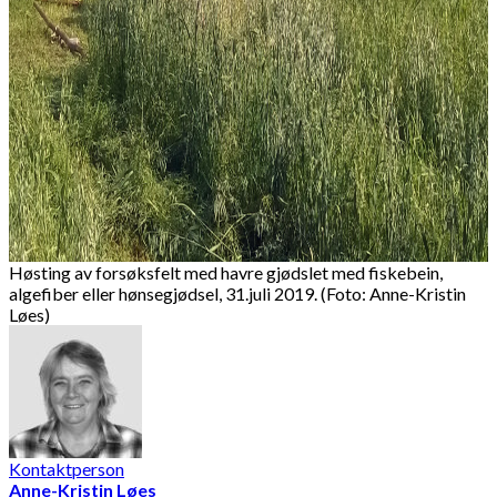
Høsting av forsøksfelt med havre gjødslet med fiskebein,
algefiber eller hønsegjødsel, 31.juli 2019. (Foto: Anne-Kristin
Løes)
Kontaktperson
Anne-Kristin Løes