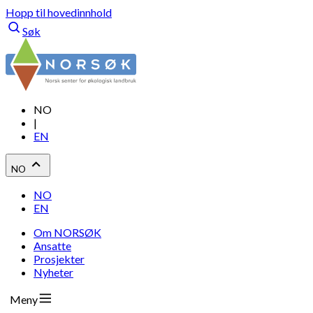
Hopp til hovedinnhold
Søk
NO
|
EN
NO
NO
EN
Om NORSØK
Ansatte
Prosjekter
Nyheter
Meny