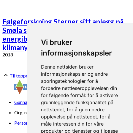
Følgeforskning Sterner sitt anlegg på
Smøla settefisk - masse- og
energibalanser, økonomi og
Vi bruker
klimanytte
informasjonskapsler
2018
Denne nettsiden bruker
informasjonskapsler og andre
Til toppen
sporingsteknologier for å
forbedre nettleseropplevelsen din
for følgende formål:
for å aktivere
Gunnars veg 6, 6630 Tingvoll
grunnleggende funksjonalitet på
nettstedet
,
for å gi en bedre
Org. nr. 969 840 383
opplevelse på nettstedet
,
for å
Personvern
måle interessen din for våre
produkter og tjenester og tilpasse