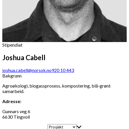
Stipendiat
Joshua Cabell
joshua.cabell@norsok.no
920 10 443
Bakgrunn
Agroøkologi, biogassprosess, kompostering, blå-grønt
samarbeid.
Adresse:
Gunnars veg 6
6630 Tingvoll