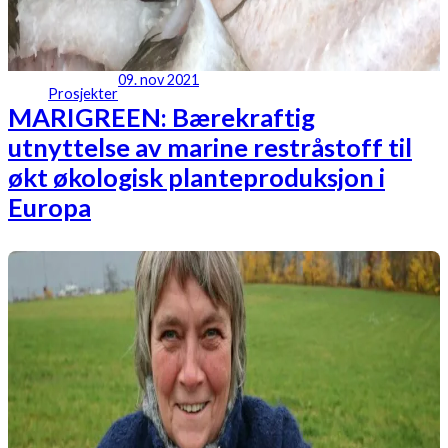
09. nov 2021
Prosjekter
MARIGREEN: Bærekraftig
utnyttelse av marine restråstoff til
økt økologisk planteproduksjon i
Europa