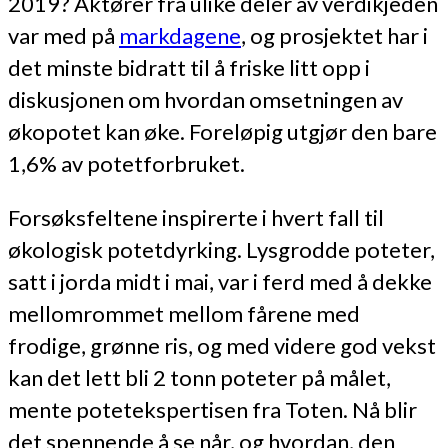
2019? Aktører fra ulike deler av verdikjeden
var med på
markdagene
, og prosjektet har i
det minste bidratt til å friske litt opp i
diskusjonen om hvordan omsetningen av
økopotet kan øke. Foreløpig utgjør den bare
1,6% av potetforbruket.
Forsøksfeltene inspirerte i hvert fall til
økologisk potetdyrking. Lysgrodde poteter,
satt i jorda midt i mai, var i ferd med å dekke
mellomrommet mellom fårene med
frodige, grønne ris, og med videre god vekst
kan det lett bli 2 tonn poteter på målet,
mente potetekspertisen fra Toten. Nå blir
det spennende å se når, og hvordan, den