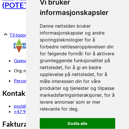
Vi bruker
(POTETGIV)
informasjonskapsler
Denne nettsiden bruker
informasjonskapsler og andre
Til toppen
sporingsteknologier for å
forbedre nettleseropplevelsen din
for følgende formål:
for å aktivere
Gunnars veg 6, 6630 Tingvoll
grunnleggende funksjonalitet på
nettstedet
,
for å gi en bedre
Org. nr. 969 840 383
opplevelse på nettstedet
,
for å
Personvern
måle interessen din for våre
produkter og tjenester og tilpasse
Kontakt oss
markedsføringsinteraksjoner
,
for å
levere annonser som er mer
post@norsok.no
relevante for deg
.
+47 930 09 884
Fakturamottak
Godta alle