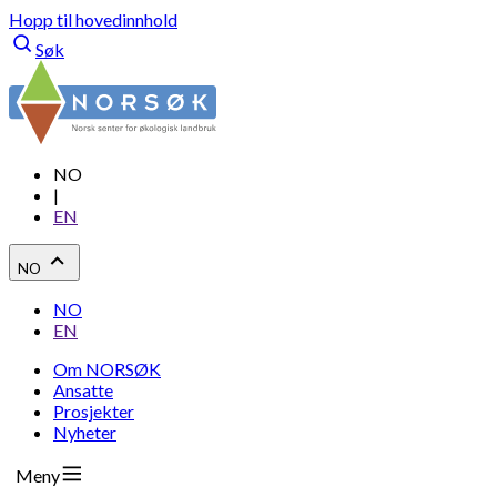
Hopp til hovedinnhold
Søk
NO
|
EN
NO
NO
EN
Om NORSØK
Ansatte
Prosjekter
Nyheter
Meny