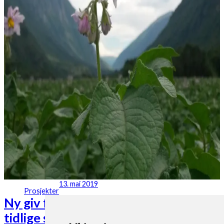
13. mai 2019
Prosjekter
Ny giv for midtnorsk øko-potet med
tidlige sorter og god agronomi?