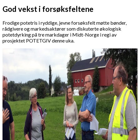
God vekst i forsøksfeltene
Frodige potetris i ryddige, jevne forsøksfelt møtte bønder,
rådgivere og markedsaktører som diskuterte økologisk
potetdyrking på tre markdager i Midt-Norge i regi av
prosjektet POTETGIV denne uka.