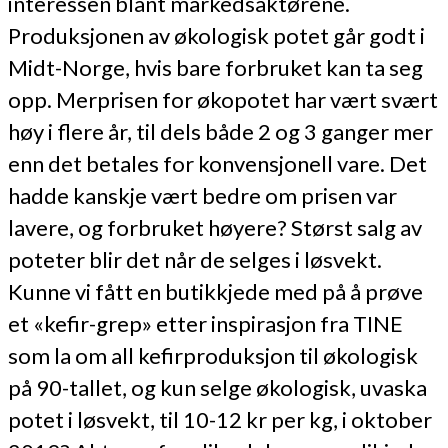
interessen blant markedsaktørene.
Produksjonen av økologisk potet går godt i
Midt-Norge, hvis bare forbruket kan ta seg
opp. Merprisen for økopotet har vært svært
høy i flere år, til dels både 2 og 3 ganger mer
enn det betales for konvensjonell vare. Det
hadde kanskje vært bedre om prisen var
lavere, og forbruket høyere? Størst salg av
poteter blir det når de selges i løsvekt.
Kunne vi fått en butikkjede med på å prøve
et «kefir-grep» etter inspirasjon fra TINE
som la om all kefirproduksjon til økologisk
på 90-tallet, og kun selge økologisk, uvaska
potet i løsvekt, til 10-12 kr per kg, i oktober