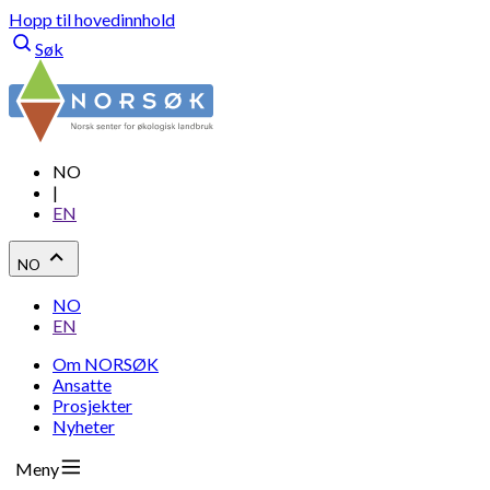
Hopp til hovedinnhold
Søk
NO
|
EN
NO
NO
EN
Om NORSØK
Ansatte
Prosjekter
Nyheter
Meny