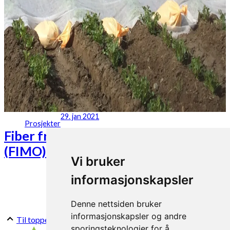
29. jan 2021
Prosjekter
Fiber fra havet gir mold i jorda
(FIMO)
Vi bruker
informasjonskapsler
Denne nettsiden bruker
informasjonskapsler og andre
Til toppen
sporingsteknologier for å