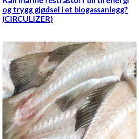
Kan marine restråstoff bli til energi
og trygg gjødsel i et biogassanlegg?
(CIRCULIZER)