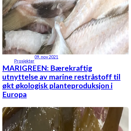
09. nov 2021
Prosjekter
MARIGREEN: Bærekraftig
utnyttelse av marine restråstoff til
økt økologisk planteproduksjon i
Europa