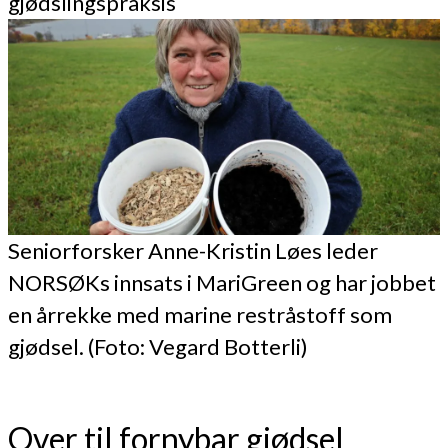
gjødslingspraksis
Seniorforsker Anne-Kristin Løes leder
NORSØKs innsats i MariGreen og har jobbet
en årrekke med marine restråstoff som
gjødsel. (Foto: Vegard Botterli)
Over til fornybar gjødsel