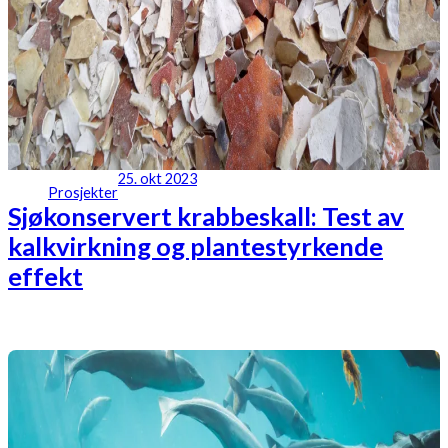
25. okt 2023
Prosjekter
Sjøkonservert krabbeskall: Test av
kalkvirkning og plantestyrkende
effekt