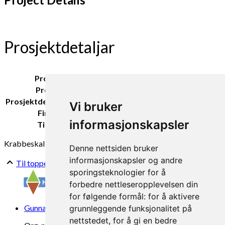
Prosjektdetaljar
Prosjekteigar:
Nutrishell AS
Prosjektleiar:
Anne-Kristin Løes
Prosjektdeltakarar NORSØK:
Sara Hansdotter
Vi bruker
Finansiering:
RFF Trøndelag
informasjonskapsler
Tidsperiode:
2023-2024
Krabbeskall
Denne nettsiden bruker
informasjonskapsler og andre
Til toppen
sporingsteknologier for å
forbedre nettleseropplevelsen din
for følgende formål:
for å aktivere
Gunnars veg 6, 6630 Tingvoll
grunnleggende funksjonalitet på
nettstedet
,
for å gi en bedre