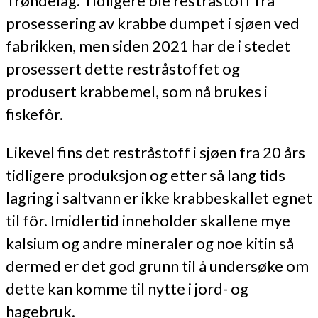
Trøndelag. Tidligere ble restråstoff fra
prosessering av krabbe dumpet i sjøen ved
fabrikken, men siden 2021 har de i stedet
prosessert dette restråstoffet og
produsert krabbemel, som nå brukes i
fiskefôr.
Likevel fins det restråstoff i sjøen fra 20 års
tidligere produksjon og etter så lang tids
lagring i saltvann er ikke krabbeskallet egnet
til fôr. Imidlertid inneholder skallene mye
kalsium og andre mineraler og noe kitin så
dermed er det god grunn til å undersøke om
dette kan komme til nytte i jord- og
hagebruk.