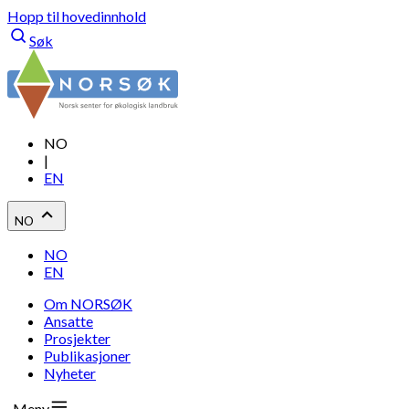
Hopp til hovedinnhold
Søk
NO
|
EN
NO
NO
EN
Om NORSØK
Ansatte
Prosjekter
Publikasjoner
Nyheter
Meny