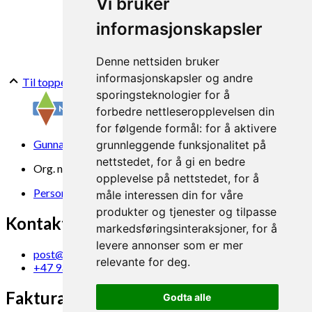
Vi bruker
informasjonskapsler
Denne nettsiden bruker
informasjonskapsler og andre
Til toppen
sporingsteknologier for å
forbedre nettleseropplevelsen din
for følgende formål:
for å aktivere
Gunnars veg 6, 6630 Tingvoll
grunnleggende funksjonalitet på
nettstedet
,
for å gi en bedre
Org. nr. 969 840 383
opplevelse på nettstedet
,
for å
Personvern
måle interessen din for våre
produkter og tjenester og tilpasse
Kontakt oss
markedsføringsinteraksjoner
,
for å
levere annonser som er mer
post@norsok.no
relevante for deg
.
+47 930 09 884
Fakturamottak
Godta alle