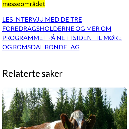
messeområdet
LES INTERVJU MED DE TRE
FOREDRAGSHOLDERNE OG MER OM
PROGRAMMET PÅ NETTSIDEN TIL MØRE
OG ROMSDAL BONDELAG
Relaterte saker