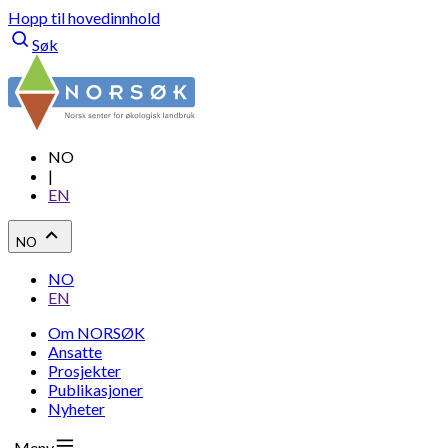
Hopp til hovedinnhold
Søk
NO
|
EN
NO
NO
EN
Om NORSØK
Ansatte
Prosjekter
Publikasjoner
Nyheter
Meny