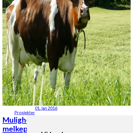
01. jan 2016
Prosjekter
Muligheter for miljø- og klimavennlig
melkeproduksjon