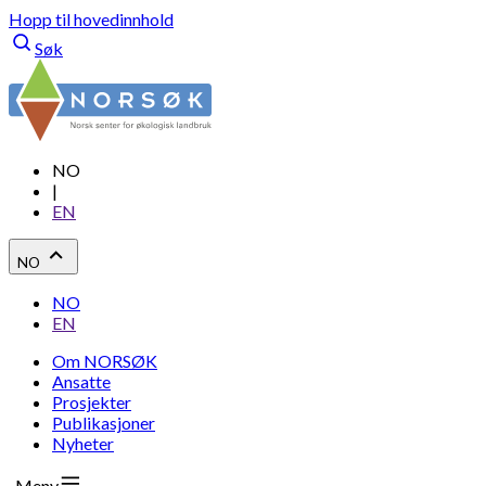
Hopp til hovedinnhold
Søk
NO
|
EN
NO
NO
EN
Om NORSØK
Ansatte
Prosjekter
Publikasjoner
Nyheter
Meny