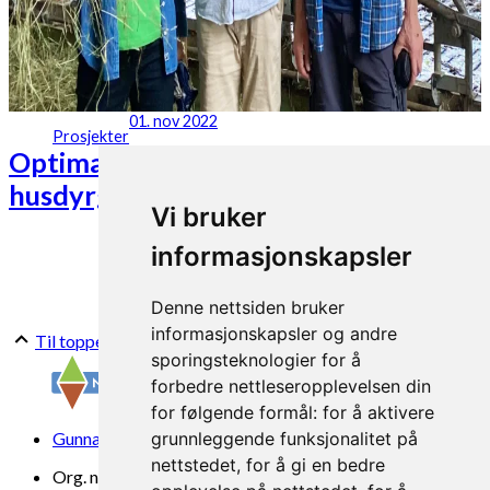
01. nov 2022
Prosjekter
Optimal bruk av landbruksareal og
husdyrgjødsel – PROENV
Vi bruker
informasjonskapsler
Denne nettsiden bruker
informasjonskapsler og andre
Til toppen
sporingsteknologier for å
forbedre nettleseropplevelsen din
for følgende formål:
for å aktivere
Gunnars veg 6, 6630 Tingvoll
grunnleggende funksjonalitet på
nettstedet
,
for å gi en bedre
Org. nr. 969 840 383