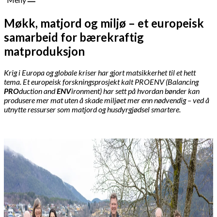
Møkk, matjord og miljø – et europeisk
samarbeid for bærekraftig
matproduksjon
Krig i Europa og globale kriser har gjort matsikkerhet til et hett
tema. Et
europeisk forskningsprosjekt kalt PROENV (Balancing
PRO
duction and
ENV
ironment) har sett på hvordan bønder kan
produsere mer mat uten å skade miljøet mer enn nødvendig – ved å
utnytte ressurser som matjord og husdyrgjødsel smartere.