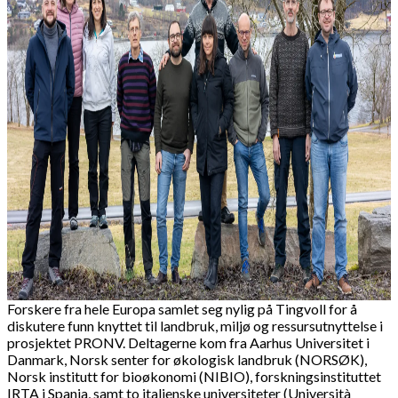
Forskere fra hele Europa samlet seg nylig på Tingvoll for å
diskutere funn knyttet til landbruk, miljø og ressursutnyttelse i
prosjektet PRONV. Deltagerne kom fra Aarhus Universitet i
Danmark, Norsk senter for økologisk landbruk (NORSØK),
Norsk institutt for bioøkonomi (NIBIO), forskningsinstituttet
IRTA i Spania, samt to italienske universiteter (Università