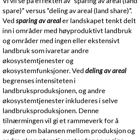
Vi vil se på effekten av “sparing av areal (land
spare)” versus “deling av areal (land share)”.
Ved
sparing av areal
er landskapet tenkt delt
inn i områder med høyproduktivt landbruk
og områder med ingen eller ekstensivt
landbruk som ivaretar andre
økosystemtjenester og
økosystemfunksjoner. Ved
deling av areal
begrenses intensiteten i
landbruksproduksjonen, og andre
økosystemtjenester inkluderes i selve
landbruksproduksjonen. Denne
tilnærmingen vil gi et rammeverk for å
avgjøre om balansen mellom produksjon og