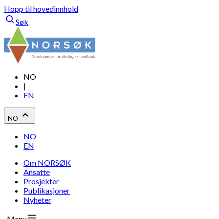
Hopp til hovedinnhold
Søk
NO
|
EN
NO
NO
EN
Om NORSØK
Ansatte
Prosjekter
Publikasjoner
Nyheter
Meny