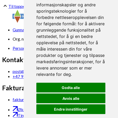
informasjonskapsler og andre
Til toppen
sporingsteknologier for å
forbedre nettleseropplevelsen din
for følgende formål:
for å aktivere
Gunnars veg 6, 6630 Tingvoll
grunnleggende funksjonalitet på
nettstedet
,
for å gi en bedre
Org. nr. 969 840 383
opplevelse på nettstedet
,
for å
Personvern
måle interessen din for våre
produkter og tjenester og tilpasse
Kontakt oss
markedsføringsinteraksjoner
,
for å
levere annonser som er mer
post@norsok.no
relevante for deg
.
+47 930 09 884
Fakturamottak
Godta alle
Avvis alle
faktura@norsok.no
Økobloggen
Endre innstillinger
Tingvoll Økopark