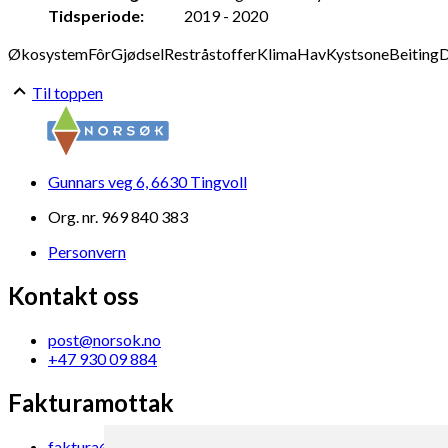
Tidsperiode:
2019 - 2020
Økosystem
Fôr
Gjødsel
Restråstoffer
Klima
Hav
Kystsone
Beiting
D
Til toppen
Gunnars veg 6, 6630 Tingvoll
Org. nr. 969 840 383
Personvern
Kontakt oss
post@norsok.no
+47 930 09 884
Fakturamottak
faktura@norsok.no