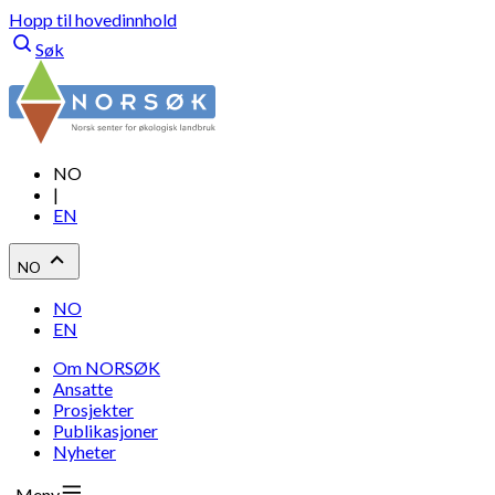
Hopp til hovedinnhold
Søk
NO
|
EN
NO
NO
EN
Om NORSØK
Ansatte
Prosjekter
Publikasjoner
Nyheter
Meny