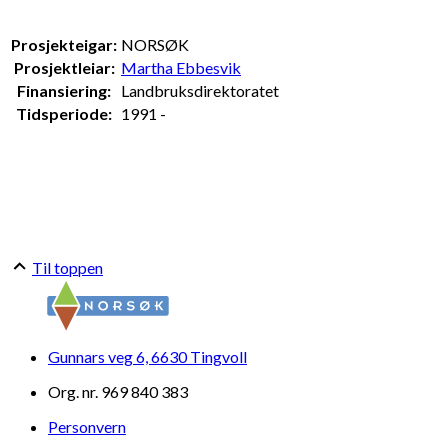
Prosjekteigar:
NORSØK
Prosjektleiar:
Martha Ebbesvik
Finansiering:
Landbruksdirektoratet
Tidsperiode:
1991 -
Til toppen
Gunnars veg 6, 6630 Tingvoll
Org. nr. 969 840 383
Personvern