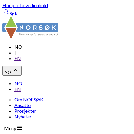
Hopp til hovedinnhold
Søk
NO
|
EN
NO
NO
EN
Om NORSØK
Ansatte
Prosjekter
Nyheter
Meny