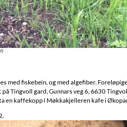
45
les med fiskebein, og med algefiber. Foreløpige
å Tingvoll gard, Gunnars veg 6, 6630 Tingvoll. 
 ta en kaffekopp i Møkkakjelleren kafe i Økopa
2.