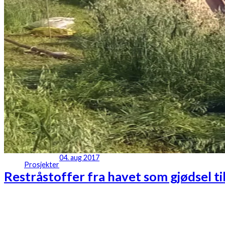
04. aug 2017
Prosjekter
Restråstoffer fra havet som gjødsel t