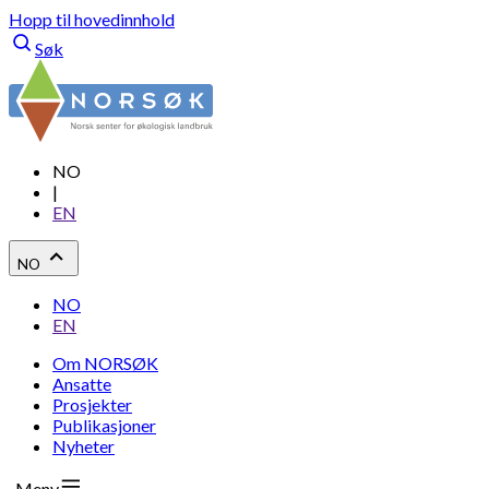
Hopp til hovedinnhold
Søk
NO
|
EN
NO
NO
EN
Om NORSØK
Ansatte
Prosjekter
Publikasjoner
Nyheter
Meny