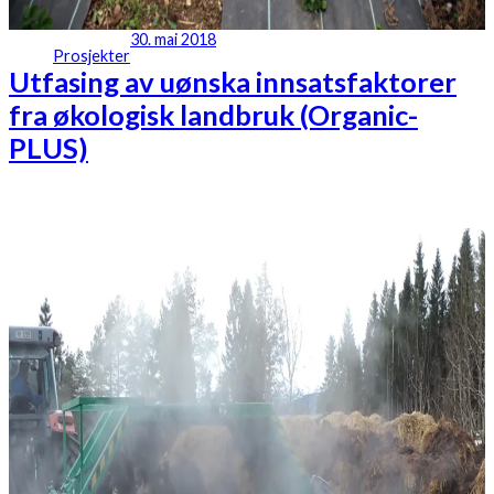
30. mai 2018
Prosjekter
Utfasing av uønska innsatsfaktorer
fra økologisk landbruk (Organic-
PLUS)