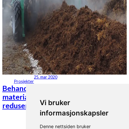
25. mar 2020
Prosjekter
Behandling av fast organisk
materiale for god gjødselkvalitet og
Vi bruker
reduserte utslipp av drivhusgasser
informasjonskapsler
Denne nettsiden bruker