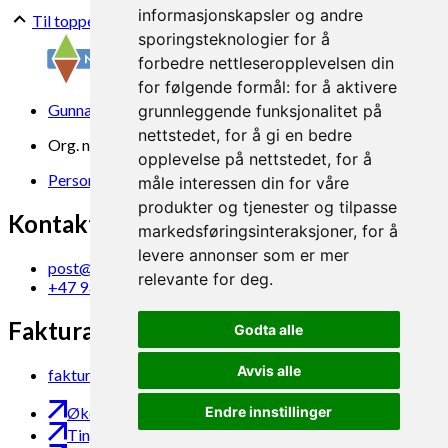
informasjonskapsler og andre
Til toppen
sporingsteknologier for å
forbedre nettleseropplevelsen din
for følgende formål:
for å aktivere
Gunnars veg 6, 6630 Tingvoll
grunnleggende funksjonalitet på
nettstedet
,
for å gi en bedre
Org. nr. 969 840 383
opplevelse på nettstedet
,
for å
Personvern
måle interessen din for våre
produkter og tjenester og tilpasse
Kontakt oss
markedsføringsinteraksjoner
,
for å
levere annonser som er mer
post@norsok.no
relevante for deg
.
+47 930 09 884
Fakturamottak
Godta alle
Avvis alle
faktura@norsok.no
Endre innstillinger
Økobloggen
Tingvoll Økopark