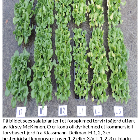
På bildet sees salatplanter i et forsøk med torvfri såjord utført
av Kirsty McKinnon. O er kontroll dyrket med et kommersiell
torvbasert jord fra Klassmann-Deilman. H 1, 2, 3 er
hestegjødsel kompostert over 1, 2 eller 3 år. L 1, 2, 3 er blader