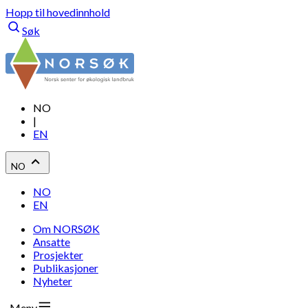
Hopp til hovedinnhold
Søk
NO
|
EN
NO
NO
EN
Om NORSØK
Ansatte
Prosjekter
Publikasjoner
Nyheter
Meny