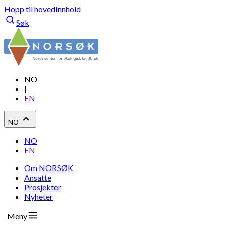
Hopp til hovedinnhold
Søk
NO
|
EN
NO
NO
EN
Om NORSØK
Ansatte
Prosjekter
Nyheter
Meny