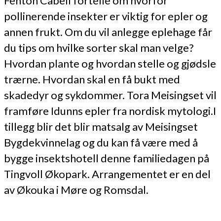
Fenton Cabell fortelle om hvorfor
pollinerende insekter er viktig for epler og
annen frukt. Om du vil anlegge eplehage får
du tips om hvilke sorter skal man velge?
Hvordan plante og hvordan stelle og gjødsle
trærne. Hvordan skal en få bukt med
skadedyr og sykdommer. Tora Meisingset vil
framføre Idunns epler fra nordisk mytologi.I
tillegg blir det blir matsalg av Meisingset
Bygdekvinnelag og du kan få være med å
bygge insektshotell denne familiedagen på
Tingvoll Økopark. Arrangementet er en del
av Økouka i Møre og Romsdal.