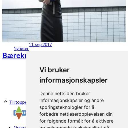
11. sep 2017
Nyheter
Bærekraftig mote i Økoparken
Vi bruker
informasjonskapsler
Denne nettsiden bruker
informasjonskapsler og andre
Til toppen
sporingsteknologier for å
forbedre nettleseropplevelsen din
for følgende formål:
for å aktivere
Gunnars veg 6, 6630 Tingvoll
grunnleggende funksjonalitet på