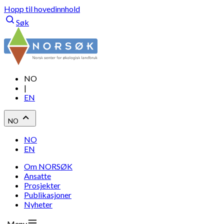
Hopp til hovedinnhold
Søk
NO
|
EN
NO
NO
EN
Om NORSØK
Ansatte
Prosjekter
Publikasjoner
Nyheter
Meny