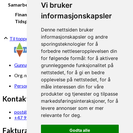
Vital Analyse, Lindum AS og Flere
Vi bruker
Samarbeidspartar:
gardbrukere
informasjonskapsler
Finansiering:
Landbruksdirektoratet
Tidsperiode:
2010-2013 and 2014 -2017
Denne nettsiden bruker
informasjonskapsler og andre
Til toppen
sporingsteknologier for å
forbedre nettleseropplevelsen din
for følgende formål:
for å aktivere
Gunnars veg 6, 6630 Tingvoll
grunnleggende funksjonalitet på
nettstedet
,
for å gi en bedre
Org. nr. 969 840 383
opplevelse på nettstedet
,
for å
Personvern
måle interessen din for våre
produkter og tjenester og tilpasse
Kontakt oss
markedsføringsinteraksjoner
,
for å
levere annonser som er mer
post@norsok.no
relevante for deg
.
+47 930 09 884
Fakturamottak
Godta alle