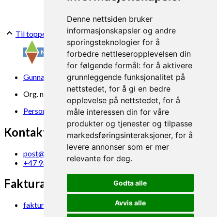
Denne nettsiden bruker
informasjonskapsler og andre
Til toppen
sporingsteknologier for å
forbedre nettleseropplevelsen din
for følgende formål:
for å aktivere
Gunnars veg 6, 6630 Tingvoll
grunnleggende funksjonalitet på
nettstedet
,
for å gi en bedre
Org. nr. 969 840 383
opplevelse på nettstedet
,
for å
Personvern
måle interessen din for våre
produkter og tjenester og tilpasse
Kontakt oss
markedsføringsinteraksjoner
,
for å
levere annonser som er mer
post@norsok.no
relevante for deg
.
+47 930 09 884
Fakturamottak
Godta alle
Avvis alle
faktura@norsok.no