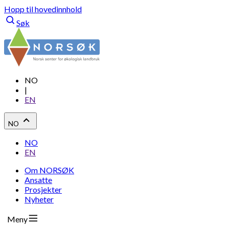
Hopp til hovedinnhold
Søk
NO
|
EN
NO
NO
EN
Om NORSØK
Ansatte
Prosjekter
Nyheter
Meny