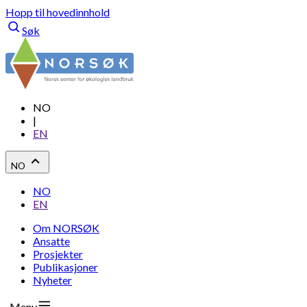
Hopp til hovedinnhold
Søk
NO
|
EN
NO
NO
EN
Om NORSØK
Ansatte
Prosjekter
Publikasjoner
Nyheter
Meny