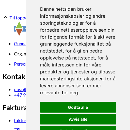
Denne nettsiden bruker
informasjonskapsler og andre
Til toppen
sporingsteknologier for å
forbedre nettleseropplevelsen din
for følgende formål:
for å aktivere
Gunnars veg 6, 6630 Tingvoll
grunnleggende funksjonalitet på
nettstedet
,
for å gi en bedre
Org. nr. 969 840 383
opplevelse på nettstedet
,
for å
Personvern
måle interessen din for våre
produkter og tjenester og tilpasse
Kontakt oss
markedsføringsinteraksjoner
,
for å
levere annonser som er mer
post@norsok.no
relevante for deg
.
+47 930 09 884
Fakturamottak
Godta alle
Avvis alle
faktura@norsok.no