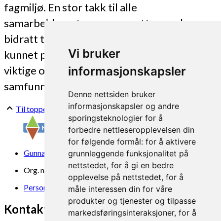
fagmiljø. En stor takk til alle
samarbeidspartnere og ansatte som har
bidratt til at NORSØK også i 2019 har
Vi bruker
kunnet produsere og formidle kunnskap på
viktige områder for landbruk, miljø og
informasjonskapsler
samfunn.
Denne nettsiden bruker
informasjonskapsler og andre
Til toppen
sporingsteknologier for å
forbedre nettleseropplevelsen din
for følgende formål:
for å aktivere
Gunnars veg 6, 6630 Tingvoll
grunnleggende funksjonalitet på
nettstedet
,
for å gi en bedre
Org. nr. 969 840 383
opplevelse på nettstedet
,
for å
Personvern
måle interessen din for våre
produkter og tjenester og tilpasse
Kontakt oss
markedsføringsinteraksjoner
,
for å