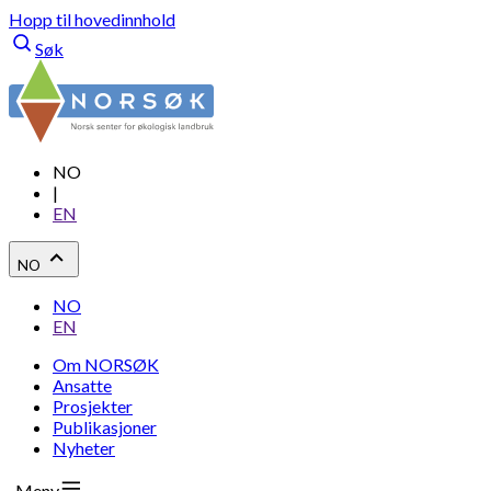
Hopp til hovedinnhold
Søk
NO
|
EN
NO
NO
EN
Om NORSØK
Ansatte
Prosjekter
Publikasjoner
Nyheter
Meny