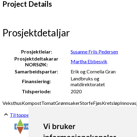
Project Details
Prosjektdetaljar
Prosjektleiar:
Susanne Friis Pedersen
Prosjektdeltakarar
Martha Ebbesvik
NORSØK:
Samarbeidspartar:
Erik og Cornelia Gran
Landbruks og
Finansiering:
matdirektoratet
Tidsperiode:
2020
Veksthus
Kompost
Tomat
Grønnsaker
Storfe
Fjøs
Kretsløp
Innovas
Til toppen
Vi bruker