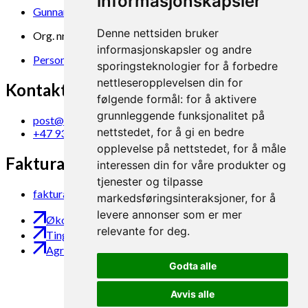
informasjonskapsler
Gunnars veg 6, 6630 Tingvoll
Denne nettsiden bruker
Org. nr. 969 840 383
informasjonskapsler og andre
Personvern
sporingsteknologier for å forbedre
nettleseropplevelsen din for
Kontakt oss
følgende formål:
for å aktivere
grunnleggende funksjonalitet på
post@norsok.no
nettstedet
,
for å gi en bedre
+47 930 09 884
opplevelse på nettstedet
,
for å måle
Fakturamottak
interessen din for våre produkter og
tjenester og tilpasse
faktura@norsok.no
markedsføringsinteraksjoner
,
for å
levere annonser som er mer
Økobloggen
relevante for deg
.
Tingvoll Økopark
Agropub
Godta alle
Avvis alle