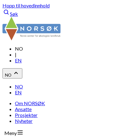
Hopp til hovedinnhold
Søk
NO
|
EN
NO
NO
EN
Om NORSØK
Ansatte
Prosjekter
Nyheter
Meny