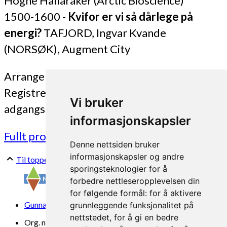
Hogne Hallaråker (Arctic Bioscience)
1500-1600 -
Kvifor er vi så dårlege på
energi?
TAFJORD, Ingvar Kvande
(NORSØK), Augment City
Arrangementet er gratis og opent for alle.
Registrer deg for å sikre deg inngong og
Vi bruker
adgangskort.
informasjonskapsler
Fullt program og registrering finner du her.
Denne nettsiden bruker
informasjonskapsler og andre
Til toppen
sporingsteknologier for å
forbedre nettleseropplevelsen din
for følgende formål:
for å aktivere
Gunnars veg 6, 6630 Tingvoll
grunnleggende funksjonalitet på
nettstedet
,
for å gi en bedre
Org. nr. 969 840 383