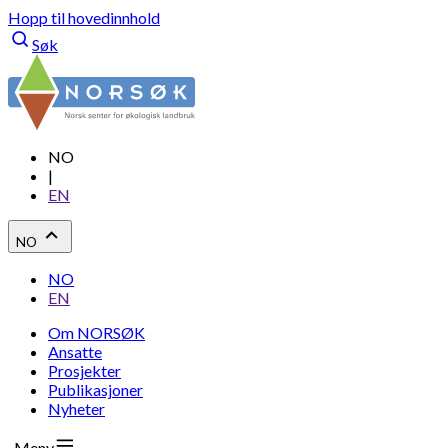
Hopp til hovedinnhold
Søk
NO
|
EN
NO
NO
EN
Om NORSØK
Ansatte
Prosjekter
Publikasjoner
Nyheter
Meny