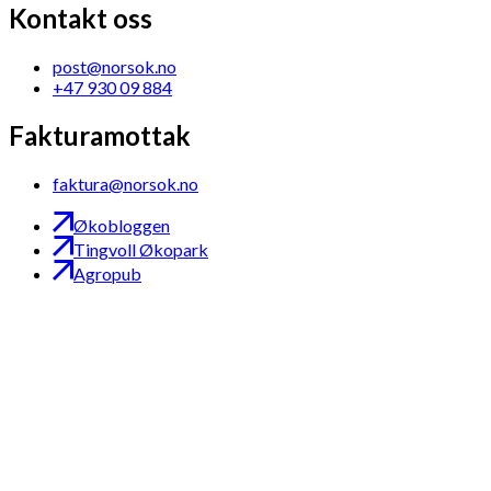
Kontakt oss
post@norsok.no
+47 930 09 884
Fakturamottak
faktura@norsok.no
Økobloggen
Tingvoll Økopark
Agropub