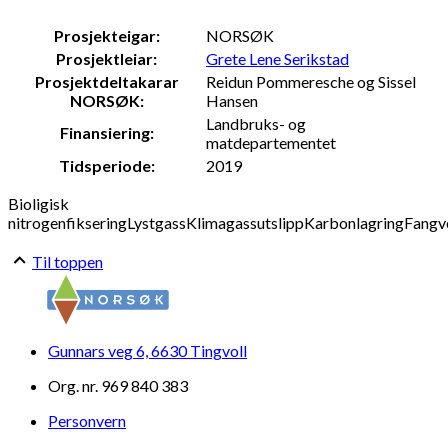
Prosjekteigar:
NORSØK
Prosjektleiar:
Grete Lene Serikstad
Prosjektdeltakarar
Reidun Pommeresche og Sissel
NORSØK:
Hansen
Landbruks- og
Finansiering:
matdepartementet
Tidsperiode:
2019
Bioligisk
nitrogenfiksering
Lystgass
Klimagassutslipp
Karbonlagring
Fangv
Til toppen
Gunnars veg 6, 6630 Tingvoll
Org. nr. 969 840 383
Personvern