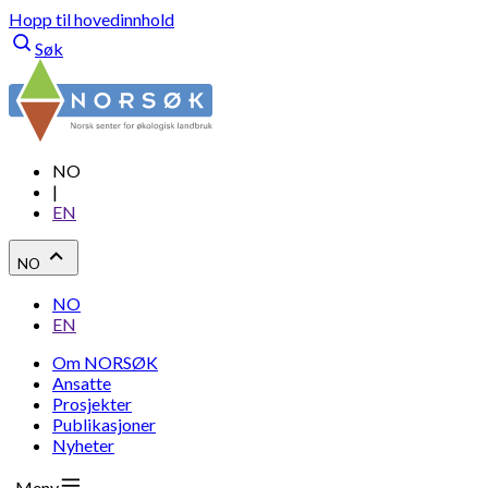
Hopp til hovedinnhold
Søk
NO
|
EN
NO
NO
EN
Om NORSØK
Ansatte
Prosjekter
Publikasjoner
Nyheter
Meny