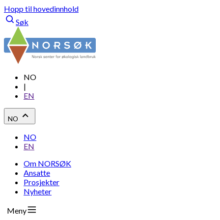
Hopp til hovedinnhold
Søk
NO
|
EN
NO
NO
EN
Om NORSØK
Ansatte
Prosjekter
Nyheter
Meny