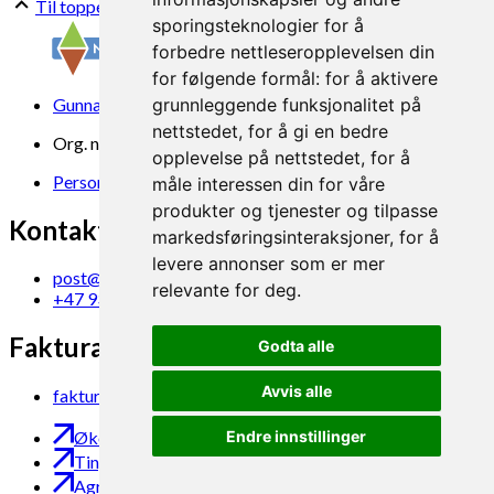
Til toppen
sporingsteknologier for å
forbedre nettleseropplevelsen din
for følgende formål:
for å aktivere
Gunnars veg 6, 6630 Tingvoll
grunnleggende funksjonalitet på
nettstedet
,
for å gi en bedre
Org. nr. 969 840 383
opplevelse på nettstedet
,
for å
Personvern
måle interessen din for våre
produkter og tjenester og tilpasse
Kontakt oss
markedsføringsinteraksjoner
,
for å
levere annonser som er mer
post@norsok.no
relevante for deg
.
+47 930 09 884
Fakturamottak
Godta alle
Avvis alle
faktura@norsok.no
Endre innstillinger
Økobloggen
Tingvoll Økopark
Agropub