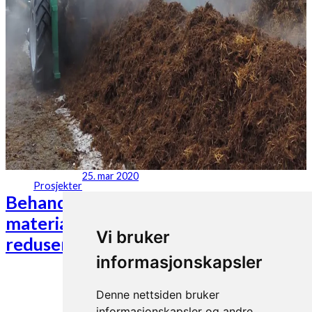
25. mar 2020
Prosjekter
Behandling av fast organisk
materiale for god gjødselkvalitet og
Vi bruker
reduserte utslipp av drivhusgasser
informasjonskapsler
Denne nettsiden bruker
informasjonskapsler og andre