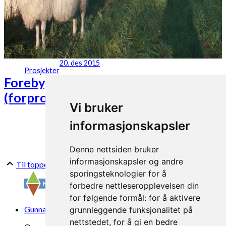
20. des 2015
Prosjekter
Forebyggende tiltak mot alveld
(forprosjekt)
Vi bruker
informasjonskapsler
Denne nettsiden bruker
informasjonskapsler og andre
Til toppen
sporingsteknologier for å
forbedre nettleseropplevelsen din
for følgende formål:
for å aktivere
Gunnars veg 6, 6630 Tingvoll
grunnleggende funksjonalitet på
nettstedet
,
for å gi en bedre