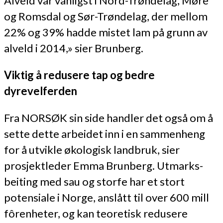
Alveld var vanligst i Nord-Trøndelag, Møre
og Romsdal og Sør-Trøndelag, der mellom
22% og 39% hadde mistet lam på grunn av
alveld i 2014,» sier Brunberg.
Viktig å redusere tap og bedre
dyrevelferden
Fra NORSØK sin side handler det også om å
sette dette arbeidet inn i en sammenheng
for å utvikle økologisk landbruk, sier
prosjektleder Emma Brunberg. Utmarks-
beiting med sau og storfe har et stort
potensiale i Norge, anslått til over 600 mill
fôrenheter, og kan teoretisk redusere