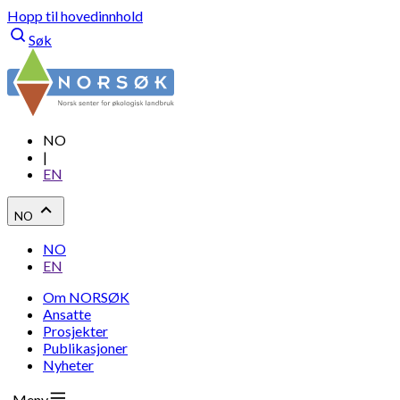
Hopp til hovedinnhold
Søk
NO
|
EN
NO
NO
EN
Om NORSØK
Ansatte
Prosjekter
Publikasjoner
Nyheter
Meny