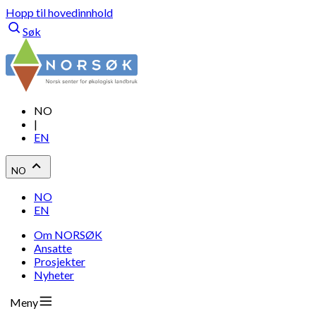
Hopp til hovedinnhold
Søk
NO
|
EN
NO
NO
EN
Om NORSØK
Ansatte
Prosjekter
Nyheter
Meny