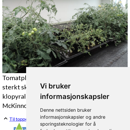
Tomatplantene i det midterste brettet er
Vi bruker
sterkt skadet etter tilførsel av
klopyralidholdig gjødsel. (Foto: Kirsty
informasjonskapsler
McKinnon)
Denne nettsiden bruker
informasjonskapsler og andre
Til toppen
sporingsteknologier for å