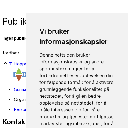
Publikasjonar
Vi bruker
Ingen publikasjoner funnet
informasjonskapsler
Jordbær
Denne nettsiden bruker
informasjonskapsler og andre
Til toppen
sporingsteknologier for å
forbedre nettleseropplevelsen din
for følgende formål:
for å aktivere
Gunnars veg 6, 6630 Tingvoll
grunnleggende funksjonalitet på
nettstedet
,
for å gi en bedre
Org. nr. 969 840 383
opplevelse på nettstedet
,
for å
Personvern
måle interessen din for våre
produkter og tjenester og tilpasse
Kontakt oss
markedsføringsinteraksjoner
,
for å