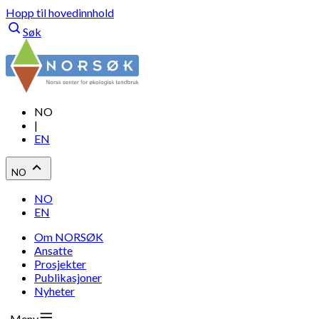
Hopp til hovedinnhold
Søk
NO
|
EN
NO
NO
EN
Om NORSØK
Ansatte
Prosjekter
Publikasjoner
Nyheter
Meny