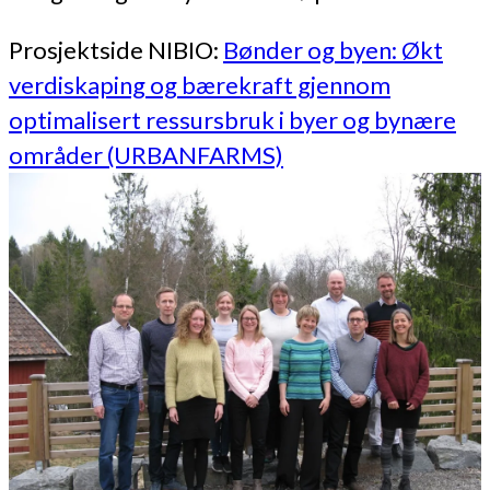
Prosjektside NIBIO:
Bønder og byen: Økt
verdiskaping og bærekraft gjennom
optimalisert ressursbruk i byer og bynære
områder (URBANFARMS)