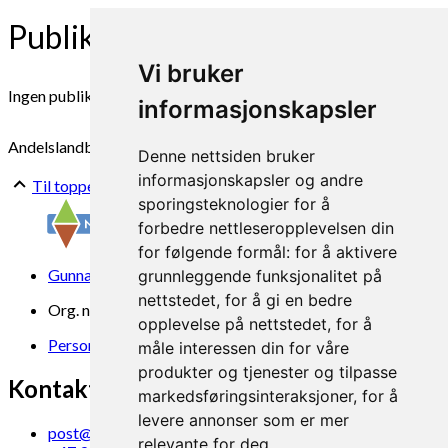
Publikasjonar
Vi bruker
Ingen publikasjoner funnet
informasjonskapsler
Andelslandbruk
Bærekraft
Denne nettsiden bruker
informasjonskapsler og andre
Til toppen
sporingsteknologier for å
forbedre nettleseropplevelsen din
for følgende formål:
for å aktivere
Gunnars veg 6, 6630 Tingvoll
grunnleggende funksjonalitet på
nettstedet
,
for å gi en bedre
Org. nr. 969 840 383
opplevelse på nettstedet
,
for å
Personvern
måle interessen din for våre
produkter og tjenester og tilpasse
Kontakt oss
markedsføringsinteraksjoner
,
for å
levere annonser som er mer
post@norsok.no
relevante for deg
.