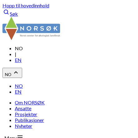
Hopp til hovedinnhold
Søk
NO
|
EN
NO
NO
EN
Om NORSØK
Ansatte
Prosjekter
Publikasjoner
Nyheter
Meny