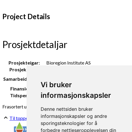
Project Details
Prosjektdetaljar
Prosjekteigar:
Bioregion Institute AS
Prosjektleiar:
Kirsty McKinnon
Bioregion Institute AS, Bybonden i
Samarbeidspartar:
Bergen og Toppe Gartneri
Vi bruker
Finansiering:
Handelens miljøfond
informasjonskapsler
Tidsperiode:
2022- 2023
Frasortert ull
Nedklassifisert ull
plantepotte
Denne nettsiden bruker
informasjonskapsler og andre
Til toppen
sporingsteknologier for å
forbedre nettleseropplevelsen din